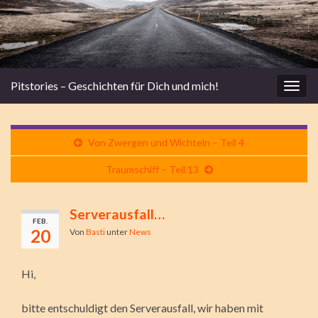
Pitstories – Geschichten für Dich und mich!
Navi
umsc
Von Zwergen und Wichteln – Teil 4
Traumschiff – Teil 13
Serverausfall…
FEB.
20
Von
Basti
unter
News
Hi,
bitte entschuldigt den Serverausfall, wir haben mit