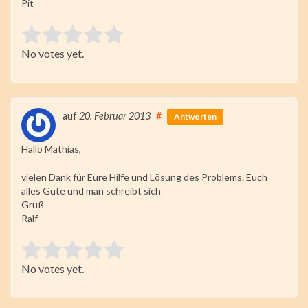
Pit
Rate this item:
No votes yet.
Submit Rating
auf
20. Februar 2013
#
Antworten
Hallo Mathias,
vielen Dank für Eure Hilfe und Lösung des Problems. Euch
alles Gute und man schreibt sich
Gruß
Ralf
Rate this item:
No votes yet.
Submit Rating