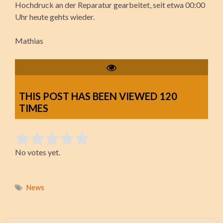
Hochdruck an der Reparatur gearbeitet, seit etwa 00:00
Uhr heute gehts wieder.
Mathias
THIS POST HAS BEEN VIEWED
120
TIMES
Rate this item:
No votes yet.
Submit Rating
News