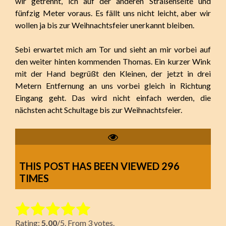
wir getrennt, ich auf der anderen Straßenseite und
fünfzig Meter voraus. Es fällt uns nicht leicht, aber wir
wollen ja bis zur Weihnachtsfeier unerkannt bleiben.
Sebi erwartet mich am Tor und sieht an mir vorbei auf
den weiter hinten kommenden Thomas. Ein kurzer Wink
mit der Hand begrüßt den Kleinen, der jetzt in drei
Metern Entfernung an uns vorbei gleich in Richtung
Eingang geht. Das wird nicht einfach werden, die
nächsten acht Schultage bis zur Weihnachtsfeier.
THIS POST HAS BEEN VIEWED
296
TIMES
Rate this item:
Rating:
5.00
/5. From 3 votes.
Submit Rating