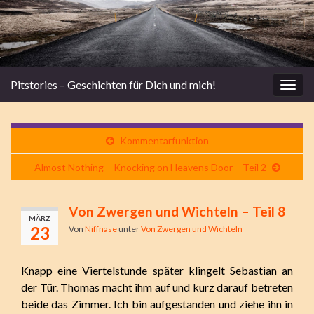
Pitstories – Geschichten für Dich und mich!
Navi
umsc
Kommentarfunktion
Almost Nothing – Knocking on Heavens Door – Teil 2
Von Zwergen und Wichteln – Teil 8
MÄRZ
23
Von
Niffnase
unter
Von Zwergen und Wichteln
Knapp eine Viertelstunde später klingelt Sebastian an
der Tür. Thomas macht ihm auf und kurz darauf betreten
beide das Zimmer. Ich bin aufgestanden und ziehe ihn in