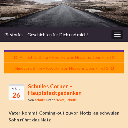
Pitstories – Geschichten für Dich und mich!
Navi
umsc
Almost Nothing – Knocking on Heavens Door – Teil 2
Almost nothing – Knocking on Heavens Door – Teil 3
Schulles Corner –
MÄRZ
Hauptstadtgedanken
26
Von
schulle
unter
News
,
Schulle
Vater kommt Coming-out zuvor Notiz an schwulen
Sohn rührt das Netz