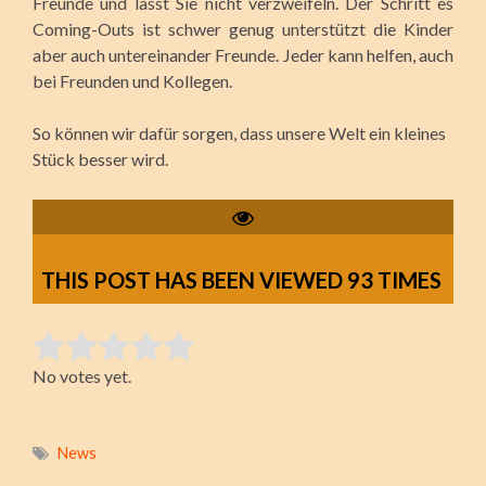
Freunde und lasst Sie nicht verzweifeln. Der Schritt es
Coming-Outs ist schwer genug unterstützt die Kinder
aber auch untereinander Freunde. Jeder kann helfen, auch
bei Freunden und Kollegen.
So können wir dafür sorgen, dass unsere Welt ein kleines
Stück besser wird.
THIS POST HAS BEEN VIEWED
93
TIMES
Rate this item:
No votes yet.
Submit Rating
News