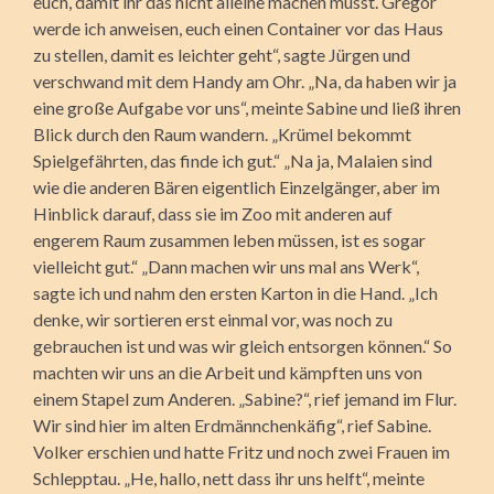
euch, damit ihr das nicht alleine machen müsst. Gregor
werde ich anweisen, euch einen Container vor das Haus
zu stellen, damit es leichter geht“, sagte Jürgen und
verschwand mit dem Handy am Ohr. „Na, da haben wir ja
eine große Aufgabe vor uns“, meinte Sabine und ließ ihren
Blick durch den Raum wandern. „Krümel bekommt
Spielgefährten, das finde ich gut.“ „Na ja, Malaien sind
wie die anderen Bären eigentlich Einzelgänger, aber im
Hinblick darauf, dass sie im Zoo mit anderen auf
engerem Raum zusammen leben müssen, ist es sogar
vielleicht gut.“ „Dann machen wir uns mal ans Werk“,
sagte ich und nahm den ersten Karton in die Hand. „Ich
denke, wir sortieren erst einmal vor, was noch zu
gebrauchen ist und was wir gleich entsorgen können.“ So
machten wir uns an die Arbeit und kämpften uns von
einem Stapel zum Anderen. „Sabine?“, rief jemand im Flur.
Wir sind hier im alten Erdmännchenkäfig“, rief Sabine.
Volker erschien und hatte Fritz und noch zwei Frauen im
Schlepptau. „He, hallo, nett dass ihr uns helft“, meinte