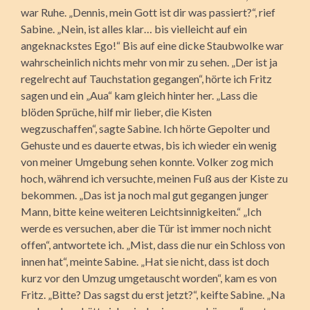
war Ruhe. „Dennis, mein Gott ist dir was passiert?“, rief
Sabine. „Nein, ist alles klar… bis vielleicht auf ein
angeknackstes Ego!“ Bis auf eine dicke Staubwolke war
wahrscheinlich nichts mehr von mir zu sehen. „Der ist ja
regelrecht auf Tauchstation gegangen“, hörte ich Fritz
sagen und ein „Aua“ kam gleich hinter her. „Lass die
blöden Sprüche, hilf mir lieber, die Kisten
wegzuschaffen“, sagte Sabine. Ich hörte Gepolter und
Gehuste und es dauerte etwas, bis ich wieder ein wenig
von meiner Umgebung sehen konnte. Volker zog mich
hoch, während ich versuchte, meinen Fuß aus der Kiste zu
bekommen. „Das ist ja noch mal gut gegangen junger
Mann, bitte keine weiteren Leichtsinnigkeiten.“ „Ich
werde es versuchen, aber die Tür ist immer noch nicht
offen“, antwortete ich. „Mist, dass die nur ein Schloss von
innen hat“, meinte Sabine. „Hat sie nicht, dass ist doch
kurz vor den Umzug umgetauscht worden“, kam es von
Fritz. „Bitte? Das sagst du erst jetzt?“, keifte Sabine. „Na