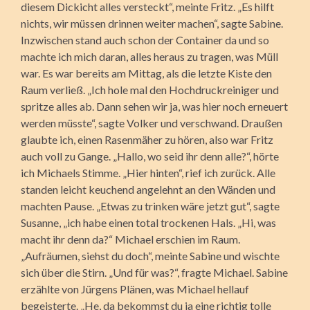
diesem Dickicht alles versteckt“, meinte Fritz. „Es hilft
nichts, wir müssen drinnen weiter machen“, sagte Sabine.
Inzwischen stand auch schon der Container da und so
machte ich mich daran, alles heraus zu tragen, was Müll
war. Es war bereits am Mittag, als die letzte Kiste den
Raum verließ. „Ich hole mal den Hochdruckreiniger und
spritze alles ab. Dann sehen wir ja, was hier noch erneuert
werden müsste“, sagte Volker und verschwand. Draußen
glaubte ich, einen Rasenmäher zu hören, also war Fritz
auch voll zu Gange. „Hallo, wo seid ihr denn alle?“, hörte
ich Michaels Stimme. „Hier hinten“, rief ich zurück. Alle
standen leicht keuchend angelehnt an den Wänden und
machten Pause. „Etwas zu trinken wäre jetzt gut“, sagte
Susanne, „ich habe einen total trockenen Hals. „Hi, was
macht ihr denn da?“ Michael erschien im Raum.
„Aufräumen, siehst du doch“, meinte Sabine und wischte
sich über die Stirn. „Und für was?“, fragte Michael. Sabine
erzählte von Jürgens Plänen, was Michael hellauf
begeisterte. „He, da bekommst du ja eine richtig tolle