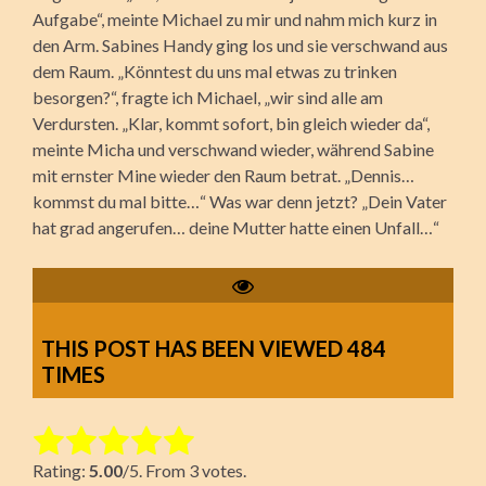
Aufgabe“, meinte Michael zu mir und nahm mich kurz in
den Arm. Sabines Handy ging los und sie verschwand aus
dem Raum. „Könntest du uns mal etwas zu trinken
besorgen?“, fragte ich Michael, „wir sind alle am
Verdursten. „Klar, kommt sofort, bin gleich wieder da“,
meinte Micha und verschwand wieder, während Sabine
mit ernster Mine wieder den Raum betrat. „Dennis…
kommst du mal bitte…“ Was war denn jetzt? „Dein Vater
hat grad angerufen… deine Mutter hatte einen Unfall…“
THIS POST HAS BEEN VIEWED
484
TIMES
Rate this item:
Rating:
5.00
/5. From 3 votes.
Submit Rating