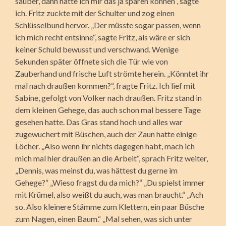
sauber, dann hätte ich mir das ja sparen können“, sagte
ich. Fritz zuckte mit der Schulter und zog einen
Schlüsselbund hervor. „Der müsste sogar passen, wenn
ich mich recht entsinne“, sagte Fritz, als wäre er sich
keiner Schuld bewusst und verschwand. Wenige
Sekunden später öffnete sich die Tür wie von
Zauberhand und frische Luft strömte herein. „Könntet ihr
mal nach draußen kommen?“, fragte Fritz. Ich lief mit
Sabine, gefolgt von Volker nach draußen. Fritz stand in
dem kleinen Gehege, das auch schon mal bessere Tage
gesehen hatte. Das Gras stand hoch und alles war
zugewuchert mit Büschen, auch der Zaun hatte einige
Löcher. „Also wenn ihr nichts dagegen habt, mach ich
mich mal hier draußen an die Arbeit“, sprach Fritz weiter,
„Dennis, was meinst du, was hättest du gerne im
Gehege?“ „Wieso fragst du da mich?“ „Du spielst immer
mit Krümel, also weißt du auch, was man braucht.“ „Ach
so. Also kleinere Stämme zum Klettern, ein paar Büsche
zum Nagen, einen Baum.“ „Mal sehen, was sich unter