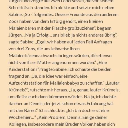
Jürgen und zeigte auf zwei Ledersessel, die vor seinem
Schreibtisch standen. Ich nickte und setzte mich neben
Sabine. „So - folgendes. Unsere Freunde aus den anderen
Zoos haben von dem Erfolg gehört, einen kleinen
Malaienbären mit der Flasche großzuziehen“, begann
Jürgen. „Na ja Erfolg… uns blieb ja nichts anderes übrig“,
sagte Sabine. „Egal, wir haben auf jeden Fall Anfragen
von drei Zoos, die uns leihweise ihren
Malaienbärennachwuchs bringen würden, die ebenso
nicht von ihrer Mutter angenommen wurden.“ „Eine
Kinderstation?“, fragte Sabine. Ich schaute die beiden
fragend an. „Ja, die Idee war einfach, eine
Aufzuchtsstation für Mallaienbabys zu schaffen.“ „Lauter
Krümels?“, rutschte mir heraus. „Ja, genau, lauter Krümels,
um die ihr euch dann kümmern würdet. Na ja, ich dachte
da eher an Dennis, der jetzt schon etwas Erfahrung hat
mit den Bären.“ Ich schluckte. „Ich bin doch erst eine
Woche hier…“ „Kein Problem, Dennis. Einige deiner
Kollegen, insbesondere mein Bruder Volker, haben sich