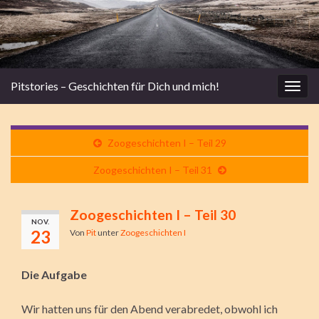
Pitstories – Geschichten für Dich und mich!
Navi
umsc
Zoogeschichten I – Teil 29
Zoogeschichten I – Teil 31
Zoogeschichten I – Teil 30
NOV.
23
Von
Pit
unter
Zoogeschichten I
Die Aufgabe
Wir hatten uns für den Abend verabredet, obwohl ich