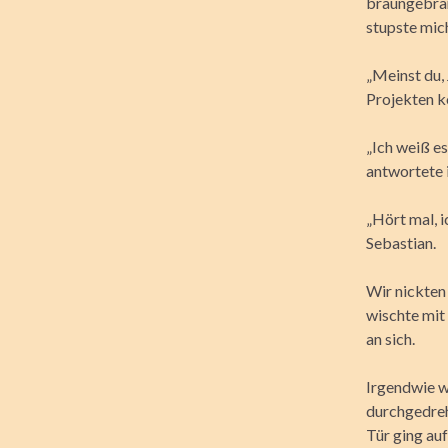
braungebran
stupste mich
„Meinst du,
Projekten k
„Ich weiß es
antwortete 
„Hört mal, 
Sebastian.
Wir nickten
wischte mit
an sich.
Irgendwie wa
durchgedreh
Tür ging au