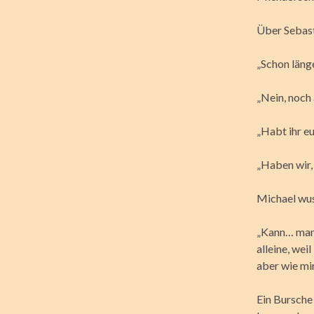
Über Sebast
„Schon läng
„Nein, noch 
„Habt ihr e
„Haben wir,
Michael wus
„Kann… man s
alleine, wei
aber wie mir
Ein Bursche 