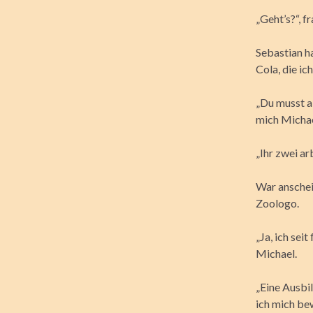
„Geht’s?“, f
Sebastian ha
Cola, die ic
„Du musst a
mich Michae
„Ihr zwei ar
War anschei
Zoologo.
„Ja, ich sei
Michael.
„Eine Ausbi
ich mich b