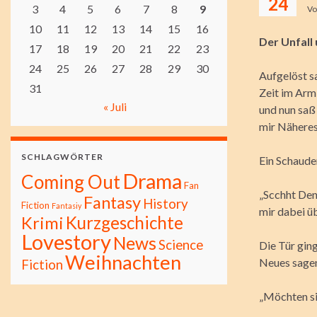
24
3
4
5
6
7
8
9
V
10
11
12
13
14
15
16
Der Unfall 
17
18
19
20
21
22
23
24
25
26
27
28
29
30
Aufgelöst s
31
Zeit im Arm
« Juli
und nun saß 
mir Näheres
SCHLAGWÖRTER
Ein Schaude
Drama
Coming Out
Fan
„Scchht Denn
Fantasy
History
Fiction
Fantasiy
mir dabei üb
Kurzgeschichte
Krimi
Lovestory
News
Science
Die Tür ging
Weihnachten
Neues sagen
Fiction
„Möchten sie