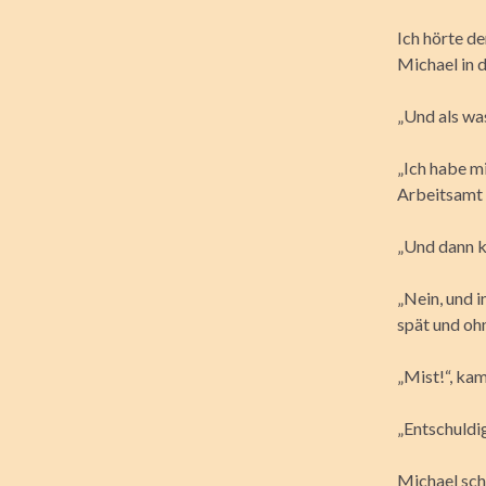
Ich hörte de
Michael in 
„Und als was
„Ich habe m
Arbeitsamt
„Und dann 
„Nein, und i
spät und ohn
„Mist!“, ka
„Entschuldi
Michael scha