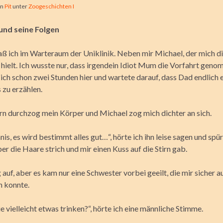
on
Pit
unter
Zoogeschichten I
und seine Folgen
aß ich im Warteraum der Uniklinik. Neben mir Michael, der mich d
 hielt. Ich wusste nur, dass irgendein Idiot Mum die Vorfahrt gen
ich schon zwei Stunden hier und wartete darauf, dass Dad endlich 
 zu erzählen.
rn durchzog mein Körper und Michael zog mich dichter an sich.
is, es wird bestimmt alles gut…“, hörte ich ihn leise sagen und spür
er die Haare strich und mir einen Kuss auf die Stirn gab.
 auf, aber es kam nur eine Schwester vorbei geeilt, die mir sicher a
 konnte.
 vielleicht etwas trinken?“, hörte ich eine männliche Stimme.