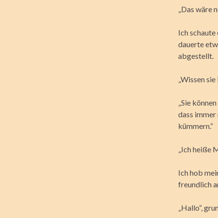
„Das wäre n
Ich schaute
dauerte etw
abgestellt.
„Wissen sie
„Sie können 
dass immer 
kümmern.“
„Ich heiße M
Ich hob mei
freundlich a
„Hallo“, gru