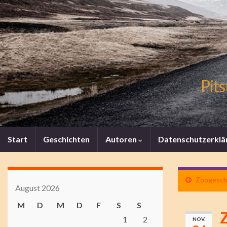
Pits
Start
Geschichten
Autoren
Datenschutzerklä
Zoogeschi
August 2026
M
D
M
D
F
S
S
Z
1
2
NOV.