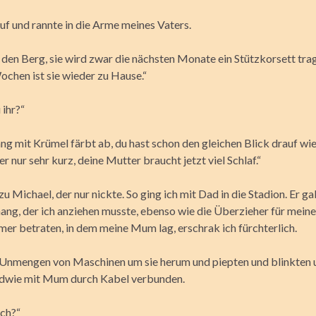
uf und rannte in die Arme meines Vaters.
r den Berg, sie wird zwar die nächsten Monate ein Stützkorsett trag
ochen ist sie wieder zu Hause.“
 ihr?“
g mit Krümel färbt ab, du hast schon den gleichen Blick drauf wie
er nur sehr kurz, deine Mutter braucht jetzt viel Schlaf.“
zu Michael, der nur nickte. So ging ich mit Dad in die Stadion. Er g
ng, der ich anziehen musste, ebenso wie die Überzieher für meine
mer betraten, in dem meine Mum lag, erschrak ich fürchterlich.
Unmengen von Maschinen um sie herum und piepten und blinkten u
ndwie mit Mum durch Kabel verbunden.
ich?“