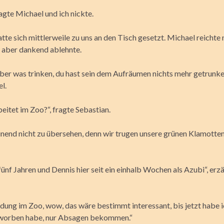
ragte Michael und ich nickte.
tte sich mittlerweile zu uns an den Tisch gesetzt. Michael reichte 
h aber dankend ablehnte.
ber was trinken, du hast sein dem Aufräumen nichts mehr getrunke
l.
beitet im Zoo?“, fragte Sebastian.
nend nicht zu übersehen, denn wir trugen unsere grünen Klamotte
t fünf Jahren und Dennis hier seit ein einhalb Wochen als Azubi“, erz
ldung im Zoo, wow, das wäre bestimmt interessant, bis jetzt habe i
eworben habe, nur Absagen bekommen.“