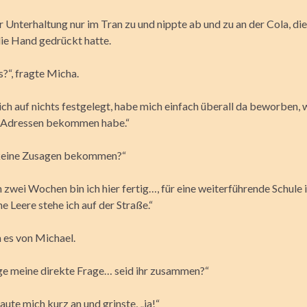
r Unterhaltung nur im Tran zu und nippte ab und zu an der Cola, die
die Hand gedrückt hatte.
?“, fragte Micha.
ich auf nichts festgelegt, habe mich einfach überall da beworben,
 Adressen bekommen habe.“
keine Zusagen bekommen?“
n zwei Wochen bin ich hier fertig…, für eine weiterführende Schule i
e Leere stehe ich auf der Straße.“
m es von Michael.
ge meine direkte Frage… seid ihr zusammen?“
ute mich kurz an und grinste, „ja!“