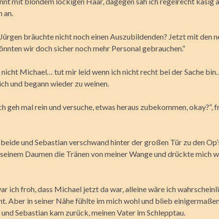
nt mit blondem lockigen Haar, dagegen sah ich regelrecht käsig 
 an.
 Jürgen bräuchte nicht noch einen Auszubildenden? Jetzt mit den 
önnten wir doch sicher noch mehr Personal gebrauchen.“
 nicht Michael… tut mir leid wenn ich nicht recht bei der Sache bin…
ich und begann wieder zu weinen.
ich geh mal rein und versuche, etwas heraus zubekommen, okay?“, f
 beide und Sebastian verschwand hinter der großen Tür zu den Op’
 seinem Daumen die Tränen von meiner Wange und drückte mich wi
r ich froh, dass Michael jetzt da war, alleine wäre ich wahrscheinl
t. Aber in seiner Nähe fühlte im mich wohl und blieb einigermaßen
f und Sebastian kam zurück, meinen Vater im Schlepptau.