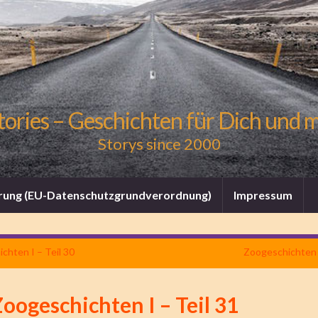
tories – Geschichten für Dich und 
Storys since 2000
rung (EU-Datenschutzgrundverordnung)
Impressum
chten I – Teil 30
Zoogeschichten I
oogeschichten I – Teil 31