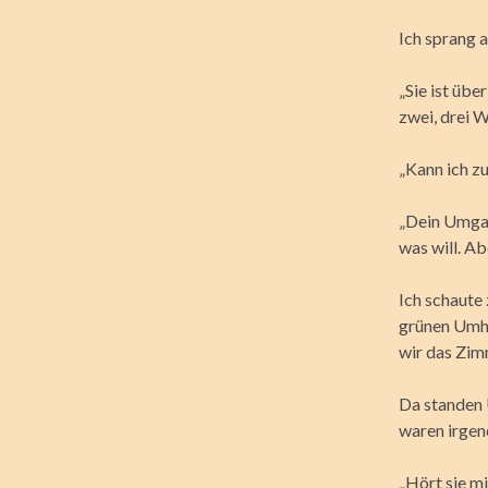
Ich sprang a
„Sie ist übe
zwei, drei W
„Kann ich zu
„Dein Umgan
was will. Ab
Ich schaute 
grünen Umha
wir das Zim
Da standen 
waren irge
„Hört sie m