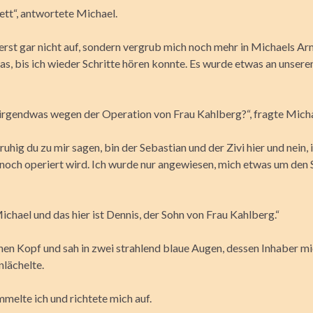
ett“, antwortete Michael.
 erst gar nicht auf, sondern vergrub mich noch mehr in Michaels Ar
as, bis ich wieder Schritte hören konnte. Es wurde etwas an unser
 irgendwas wegen der Operation von Frau Kahlberg?“, fragte Micha
ruhig du zu mir sagen, bin der Sebastian und der Zivi hier und nein, 
noch operiert wird. Ich wurde nur angewiesen, mich etwas um den 
ichael und das hier ist Dennis, der Sohn von Frau Kahlberg.“
nen Kopf und sah in zwei strahlend blaue Augen, dessen Inhaber m
nlächelte.
mmelte ich und richtete mich auf.