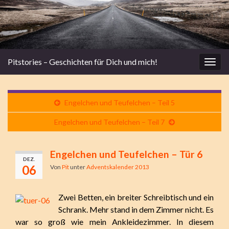
Pitstories – Geschichten für Dich und mich!
Navi
umsc
Engelchen und Teufelchen – Teil 5
Engelchen und Teufelchen – Teil 7
Engelchen und Teufelchen – Tür 6
DEZ.
06
Von
Pit
unter
Adventskalender 2013
Zwei Betten, ein breiter Schreibtisch und ein
Schrank. Mehr stand in dem Zimmer nicht. Es
war so groß wie mein Ankleidezimmer. In diesem