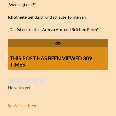
„Wer sagt das?“
Ich atmete tief durch und schaute Torsten an.
„Das ist nun mal so. Arm zu Arm und Reich zu Reich.“
THIS POST HAS BEEN VIEWED
309
TIMES
Rate this item:
No votes yet.
Submit Rating
Weihnachten