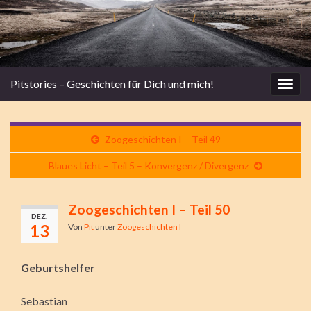
Pitstories – Geschichten für Dich und mich!
Navi
umsc
Zoogeschichten I – Teil 49
Blaues Licht – Teil 5 – Konvergenz / Divergenz
Zoogeschichten I – Teil 50
DEZ.
13
Von
Pit
unter
Zoogeschichten I
Geburtshelfer
Sebastian