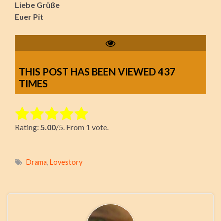
Liebe Grüße
Euer Pit
THIS POST HAS BEEN VIEWED
437
TIMES
Rate this item:
Rating:
5.00
/5. From 1 vote.
Submit Rating
Drama
,
Lovestory