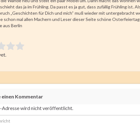
 die Wände neu und stellt ein paar Möbel um. Dann macht das wohnen w
hieht das ja im Frühling. Da passt es ja gut, dass zufällig Frühling ist. Al
pruch „Geschichten für Dich und mich“ muß wieder mit untergebracht w
e schon mal allen Machern und Leser dieser Seite schöne Osterfeiertag
 aus Berlin
 item:
et.
ating
e einen Kommentar
-Adresse wird nicht veröffentlicht.