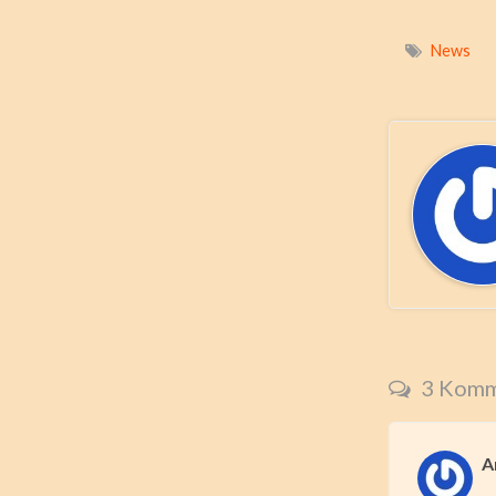
News
3 Komm
A