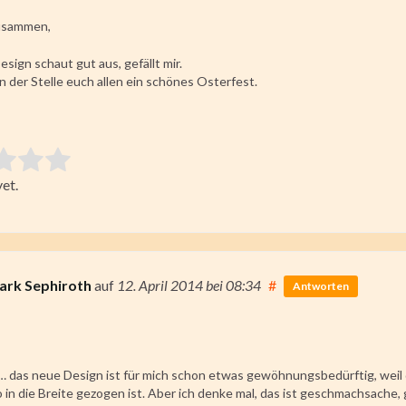
zusammen,
sign schaut gut aus, gefällt mir.
der Stelle euch allen ein schönes Osterfest.
 item:
et.
ating
ark Sephiroth
auf
12. April 2014
bei 08:34
#
Antworten
 das neue Design ist für mich schon etwas gewöhnungsbedürftig, weil d
so in die Breite gezogen ist. Aber ich denke mal, das ist geschmachsache, g