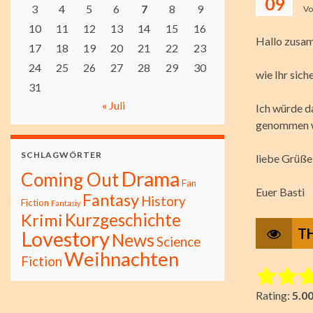
09
3
4
5
6
7
8
9
V
10
11
12
13
14
15
16
Hallo zusa
17
18
19
20
21
22
23
24
25
26
27
28
29
30
wie Ihr sich
31
« Juli
Ich würde da
genommen w
SCHLAGWÖRTER
liebe Grüße
Drama
Coming Out
Fan
Euer Basti
Fantasy
History
Fiction
Fantasiy
Kurzgeschichte
Krimi
T
Lovestory
News
Science
Weihnachten
Fiction
Rate this i
Rating:
5.0
Submit Ra