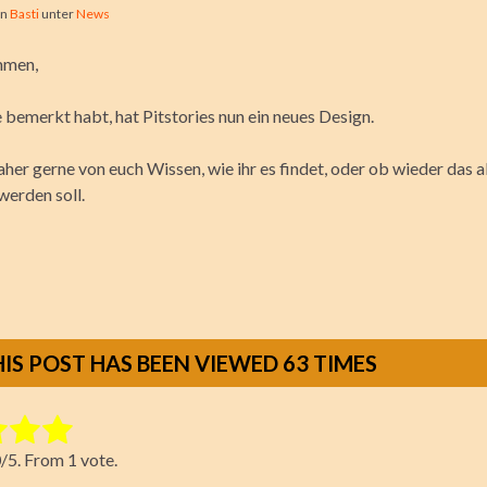
on
Basti
unter
News
mmen,
e bemerkt habt, hat Pitstories nun ein neues Design.
her gerne von euch Wissen, wie ihr es findet, oder ob wieder das a
erden soll.
HIS POST HAS BEEN VIEWED
63
TIMES
tem:
0
/5. From 1 vote.
ting