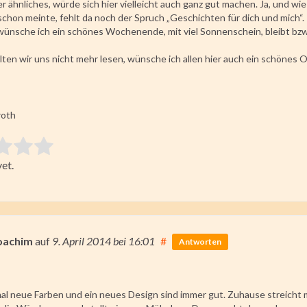
r ähnliches, würde sich hier vielleicht auch ganz gut machen. Ja, und wi
chon meinte, fehlt da noch der Spruch „Geschichten für dich und mich“.
 wünsche ich ein schönes Wochenende, mit viel Sonnenschein, bleibt bz
llten wir uns nicht mehr lesen, wünsche ich allen hier auch ein schönes 
roth
 item:
et.
ating
oachim
auf
9. April 2014
bei 16:01
#
Antworten
al neue Farben und ein neues Design sind immer gut. Zuhause streicht m