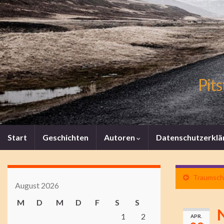
Pits
Start
Geschichten
Autoren
Datenschutzerklä
Traumschi
August 2026
M
D
M
D
F
S
S
1
2
APR.