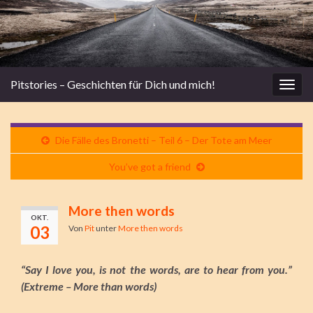
Pitstories – Geschichten für Dich und mich!
Navi
umsc
Die Fälle des Bronetti – Teil 6 – Der Tote am Meer
You’ve got a friend
More then words
OKT.
03
Von
Pit
unter
More then words
“Say I love you, is not the words, are to hear from you.”
(Extreme – More than words)