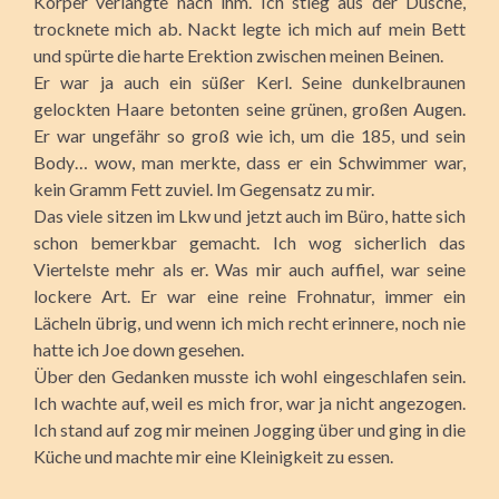
Körper verlangte nach ihm. Ich stieg aus der Dusche,
trocknete mich ab. Nackt legte ich mich auf mein Bett
und spürte die harte Erektion zwischen meinen Beinen.
Er war ja auch ein süßer Kerl. Seine dunkelbraunen
gelockten Haare betonten seine grünen, großen Augen.
Er war ungefähr so groß wie ich, um die 185, und sein
Body… wow, man merkte, dass er ein Schwimmer war,
kein Gramm Fett zuviel. Im Gegensatz zu mir.
Das viele sitzen im Lkw und jetzt auch im Büro, hatte sich
schon bemerkbar gemacht. Ich wog sicherlich das
Viertelste mehr als er. Was mir auch auffiel, war seine
lockere Art. Er war eine reine Frohnatur, immer ein
Lächeln übrig, und wenn ich mich recht erinnere, noch nie
hatte ich Joe down gesehen.
Über den Gedanken musste ich wohl eingeschlafen sein.
Ich wachte auf, weil es mich fror, war ja nicht angezogen.
Ich stand auf zog mir meinen Jogging über und ging in die
Küche und machte mir eine Kleinigkeit zu essen.