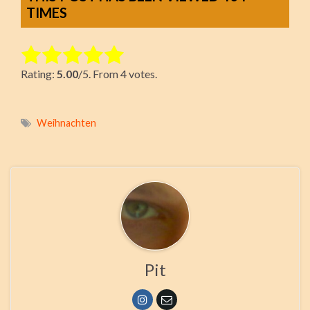
TIMES
Rate this item:
Rating:
5.00
/5. From 4 votes.
Submit Rating
Weihnachten
Pit