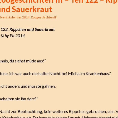
und Sauerkraut
dventskalender 2014
,
Zoogeschichten III
122. Rippchen und Sauerkraut
© by Pit 2014
nis, du siehst müde aus!“
ine, ich war auch die halbe Nacht bei Micha im Krankenhaus.“
nicht anders und musste gähnen.
ehalten sie ihn dort?“
Nacht zur Beobachtung, kein weiteres Rippchen gebrochen, sein Va
 Krankenhaus ab. Du kennst ja seinen Spruch, Unkraut vergeht nich