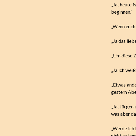
„Ja, heute 
beginnen.“
„Wenn euch 
„Ja das lieb
„Um diese Z
„Ja ich weiß.
„Etwas ande
gestern Aben
„Ja, Jürgen 
was aber dar
„Werde ich 
nicht zu lang