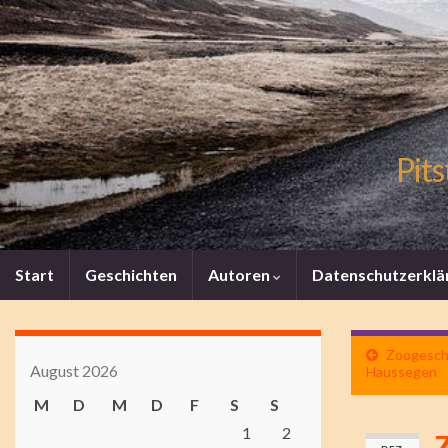
Pits
Start
Geschichten
Autoren
Datenschutzerklä
Zoogeschi
August 2026
Haussegen
M
D
M
D
F
S
S
1
2
Z