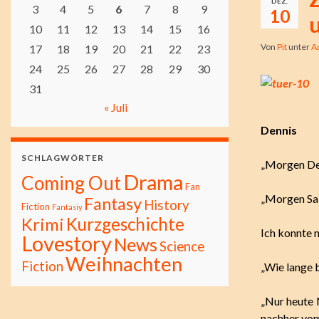
DEZ.
3
4
5
6
7
8
9
10
10
11
12
13
14
15
16
Von
Pit
unter
A
17
18
19
20
21
22
23
24
25
26
27
28
29
30
31
« Juli
Dennis
SCHLAGWÖRTER
„Morgen Den
Drama
Coming Out
Fan
„Morgen Sab
Fantasy
History
Fiction
Fantasiy
Kurzgeschichte
Krimi
Ich konnte 
Lovestory
News
Science
Weihnachten
Fiction
„Wie lange b
„Nur heute 
nachher vom