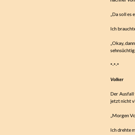
„Da soll es
Ich braucht
„Okay, dann 
sehnsüchtig.
*-*-*
Volker
Der Ausfall
jetzt nicht 
„Morgen Vo
Ich drehte 