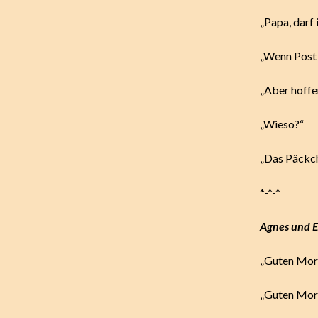
„Papa, darf
„Wenn Post f
„Aber hoffen
„Wieso?“
„Das Päckc
*-*-*
Agnes und E
„Guten Morg
„Guten Morg