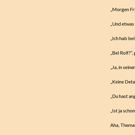
„Morgen Fri
„Und etwas 
„Ich hab bei
„Bei Rolf?“, 
„Ja, in seine
„Keine Detai
„Du hast an
„Ist ja sch
Aha, Thema