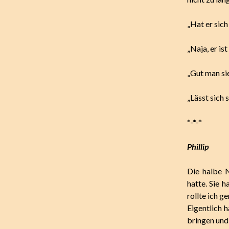
„Hat er sic
„Naja, er is
„Gut man sie
„Lässt sich s
*-*-*
Phillip
Die halbe 
hatte. Sie 
rollte ich g
Eigentlich 
bringen und 