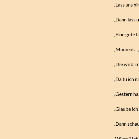
„Lass uns hin
„Dann lass u
„Eine gute 
„Moment…, i
„Die wird im
„Da tu ich ni
„Gestern ha
„Glaube ich
„Dann schau
„Wieso? Ich 