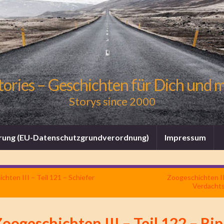
tories – Geschichten für Dich und 
Storys since 2000
rung (EU-Datenschutzgrundverordnung)
Impressum
chten III – Teil 121 – Schiefer
Zoogeschichten III
Verdacht
oogeschichten III – Teil 122 – Ri