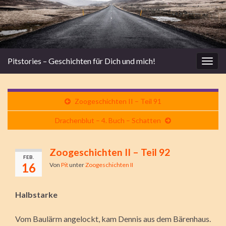
Pitstories – Geschichten für Dich und mich!
Navi
umsc
Zoogeschichten II – Teil 91
Drachenblut – 4. Buch – Schatten
Zoogeschichten II – Teil 92
FEB.
16
Von
Pit
unter
Zoogeschichten II
Halbstarke
Vom Baulärm angelockt, kam Dennis aus dem Bärenhaus.