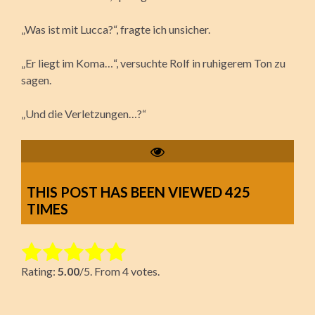
„Was ist mit Lucca?“, fragte ich unsicher.
„Er liegt im Koma…“, versuchte Rolf in ruhigerem Ton zu
sagen.
„Und die Verletzungen…?“
THIS POST HAS BEEN VIEWED
425
TIMES
Rate this item:
Rating:
5.00
/5. From 4 votes.
Submit Rating