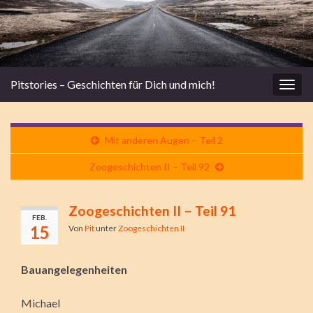
Pitstories – Geschichten für Dich und mich!
Navi
umsc
Mit anderen Augen – Teil 2
Zoogeschichten II – Teil 92
Zoogeschichten II – Teil 91
FEB.
15
Von
Pit
unter
Zoogeschichten II
Bauangelegenheiten
Michael