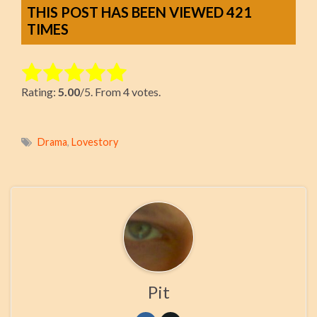
THIS POST HAS BEEN VIEWED
421
TIMES
Rate this item:
Rating:
5.00
/5. From 4 votes.
Submit Rating
Drama
,
Lovestory
Pit