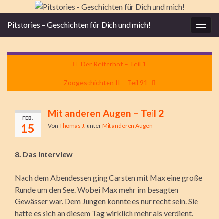
Pitstories – Geschichten für Dich und mich!
Navi
umsc
Der Reiterhof – Teil 1
Zoogeschichten II – Teil 91
Mit anderen Augen – Teil 2
FEB.
15
Von
Thomas J.
unter
Mit anderen Augen
8. Das Interview
Nach dem Abendessen ging Carsten mit Max eine große
Runde um den See. Wobei Max mehr im besagten
Gewässer war. Dem Jungen konnte es nur recht sein. Sie
hatte es sich an diesem Tag wirklich mehr als verdient.