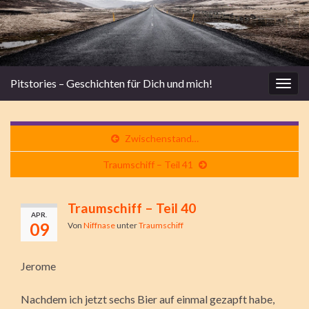
Pitstories – Geschichten für Dich und mich!
Navi
umsc
Zwischenstand…
Traumschiff – Teil 41
Traumschiff – Teil 40
APR.
09
Von
Niffnase
unter
Traumschiff
Jerome
Nachdem ich jetzt sechs Bier auf einmal gezapft habe,