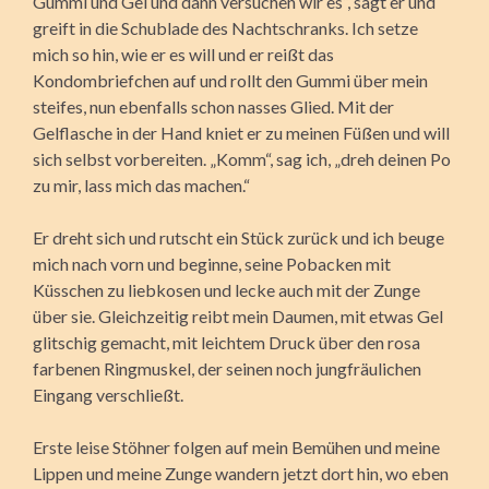
Gummi und Gel und dann versuchen wir es“, sagt er und
greift in die Schublade des Nachtschranks. Ich setze
mich so hin, wie er es will und er reißt das
Kondombriefchen auf und rollt den Gummi über mein
steifes, nun ebenfalls schon nasses Glied. Mit der
Gelflasche in der Hand kniet er zu meinen Füßen und will
sich selbst vorbereiten. „Komm“, sag ich, „dreh deinen Po
zu mir, lass mich das machen.“
Er dreht sich und rutscht ein Stück zurück und ich beuge
mich nach vorn und beginne, seine Pobacken mit
Küsschen zu liebkosen und lecke auch mit der Zunge
über sie. Gleichzeitig reibt mein Daumen, mit etwas Gel
glitschig gemacht, mit leichtem Druck über den rosa
farbenen Ringmuskel, der seinen noch jungfräulichen
Eingang verschließt.
Erste leise Stöhner folgen auf mein Bemühen und meine
Lippen und meine Zunge wandern jetzt dort hin, wo eben