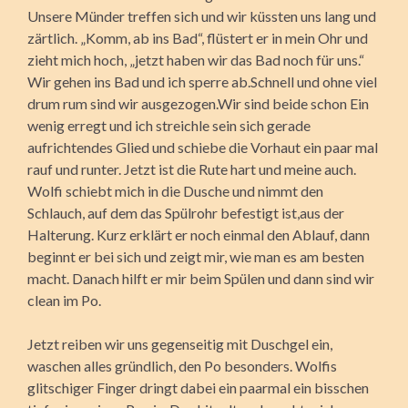
Unsere Münder treffen sich und wir küssten uns lang und
zärtlich. „Komm, ab ins Bad“, flüstert er in mein Ohr und
zieht mich hoch, „jetzt haben wir das Bad noch für uns.“
Wir gehen ins Bad und ich sperre ab.Schnell und ohne viel
drum rum sind wir ausgezogen.Wir sind beide schon Ein
wenig erregt und ich streichle sein sich gerade
aufrichtendes Glied und schiebe die Vorhaut ein paar mal
rauf und runter. Jetzt ist die Rute hart und meine auch.
Wolfi schiebt mich in die Dusche und nimmt den
Schlauch, auf dem das Spülrohr befestigt ist,aus der
Halterung. Kurz erklärt er noch einmal den Ablauf, dann
beginnt er bei sich und zeigt mir, wie man es am besten
macht. Danach hilft er mir beim Spülen und dann sind wir
clean im Po.
Jetzt reiben wir uns gegenseitig mit Duschgel ein,
waschen alles gründlich, den Po besonders. Wolfis
glitschiger Finger dringt dabei ein paarmal ein bisschen