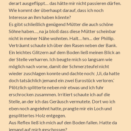
derart ausgeflippt… das hätte mir nicht passieren dürfen.
Wie kommt der überhaupt darauf, dass ich noch
Interesse an ihm haben könnte?
Es gibt schließlich genügend Mütter die auch schöne
Söhne haben…, na ja bloß dass diese Mütter scheinbar
nicht in meiner Nähe wohnten. Halt… hm… der Phillip.
Verträumt schaute ich über den Rasen neben der Bank.
Ein leichtes Glitzern auf dem Boden ließ meinen Blick an
der Stelle verharren. Ich beugte mich so langsam wie
möglich nach vorne, damit der Schmerzteufel nicht
wieder zuschlagen konnte und dachte noch: ‚Ui, da hatte
doch tatsächlich jemand ein zwei Eurostück verloren.’
Plötzlich splitterte neben mir etwas und ich fuhr
erschrocken zusammen. Irritiert schaute ich auf die
Stelle, an der ich das Geräusch vermutete. Dort wo ich
eben noch angelehnt hatte, prangte mir ein Loch und
gesplittertes Holz entgegen.
Aus Reflex ließ ich mich auf den Boden fallen. Hatte da
jemand auf mich geschossen?