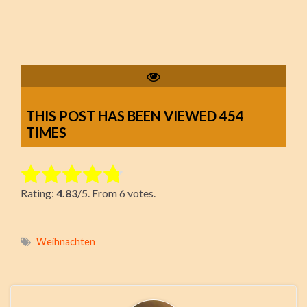
THIS POST HAS BEEN VIEWED
454
TIMES
Rate this item:
Rating:
4.83
/5. From 6 votes.
Submit Rating
Weihnachten