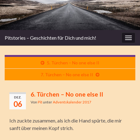
Pitstories – Geschichten für Dich und mich!
Navi
umsc
5. Türchen – No one else II
7. Türchen – No one else II
6. Türchen – No one else II
DEZ.
06
Von
Pit
unter
Adventskalender 2017
Ich zuckte zusammen, als ich die Hand spürte, die mir
sanft über meinen Kopf strich.