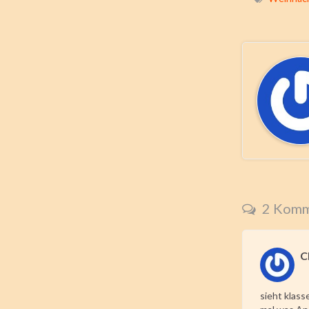
2 Komm
C
sieht klass