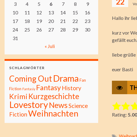
22
3
4
5
6
7
8
9
V
10
11
12
13
14
15
16
Hallo ihr lie
17
18
19
20
21
22
23
24
25
26
27
28
29
30
kurz vor We
31
gefällt euch
« Juli
liebe grüße
SCHLAGWÖRTER
euer Basti
Drama
Coming Out
Fan
Fantasy
TH
History
Fiction
Fantasiy
Kurzgeschichte
Krimi
Lovestory
News
Science
Rate this i
Weihnachten
Fiction
Rating:
5.0
Submit Ra
Weihnac