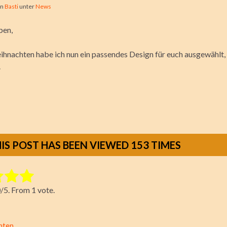
on
Basti
unter
News
ben,
ihnachten habe ich nun ein passendes Design für euch ausgewählt, 
.
IS POST HAS BEEN VIEWED
153
TIMES
tem:
0
/5. From 1 vote.
ting
hten