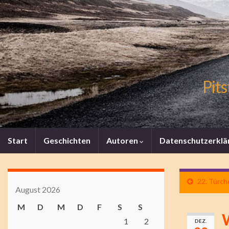
Pits
Start
Geschichten
Autoren
Datenschutzerklä
22. Türch
August 2026
M
D
M
D
F
S
S
1
2
DEZ.