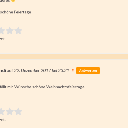
nderes
schöne Feiertage
 item:
et.
ating
ndi
auf
22. Dezember 2017
bei 23:21
#
Antworten
efällt mir. Wünsche schöne Weihnachtsfeiertage.
 item:
et.
ating