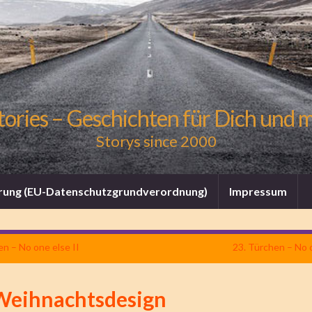
tories – Geschichten für Dich und 
Storys since 2000
rung (EU-Datenschutzgrundverordnung)
Impressum
en – No one else II
23. Türchen – No o
Weihnachtsdesign