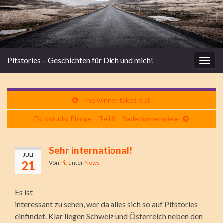
Pitstories – Geschichten für Dich und mich!
Navi
umsc
The winner takes it all
Fotostudio Plange – Teil 8 – Badezimmerspiele
Sehr international!
JULI
21
Von
Pit
unter
News
Es ist
interessant zu sehen, wer da alles sich so auf Pitstories
einfindet. Klar liegen Schweiz und Österreich neben den