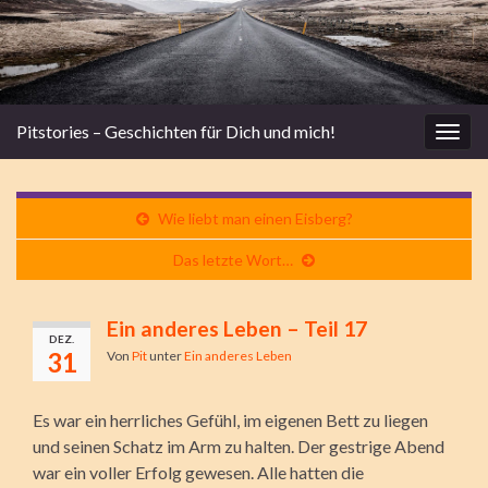
Pitstories – Geschichten für Dich und mich!
Navi
umsc
Wie liebt man einen Eisberg?
Das letzte Wort…
Ein anderes Leben – Teil 17
DEZ.
31
Von
Pit
unter
Ein anderes Leben
Es war ein herrliches Gefühl, im eigenen Bett zu liegen
und seinen Schatz im Arm zu halten. Der gestrige Abend
war ein voller Erfolg gewesen. Alle hatten die