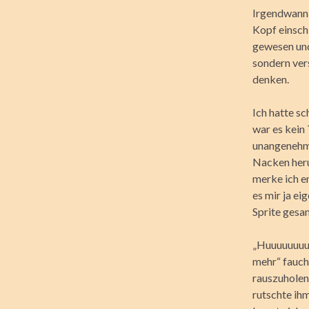
Irgendwann 
Kopf einsch
gewesen und
sondern ver
denken.
Ich hatte s
war es kein
unangenehmer
Nacken heru
merke ich e
es mir ja ei
Sprite gesa
„Huuuuuuuu 
mehr“ faucht
rauszuholen.
rutschte ihm