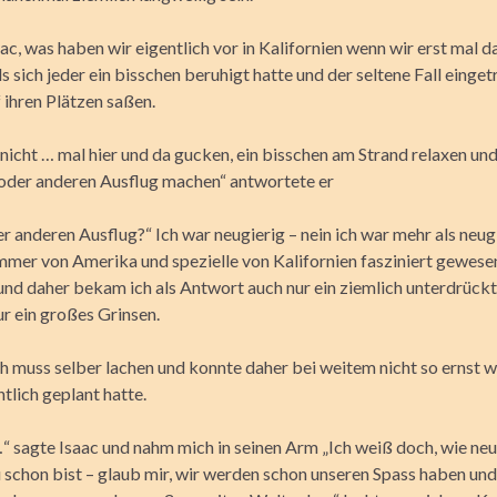
ac, was haben wir eigentlich vor in Kalifornien wenn wir erst mal d
als sich jeder ein bisschen beruhigt hatte und der seltene Fall einget
f ihren Plätzen saßen.
icht … mal hier und da gucken, ein bisschen am Strand relaxen und 
 oder anderen Ausflug machen“ antwortete er
r anderen Ausflug?“ Ich war neugierig – nein ich war mehr als neugi
mmer von Amerika und spezielle von Kalifornien fasziniert gewesen
und daher bekam ich als Antwort auch nur ein ziemlich unterdrück
ur ein großes Grinsen.
h muss selber lachen und konnte daher bei weitem nicht so ernst w
ntlich geplant hatte.
“ sagte Isaac und nahm mich in seinen Arm „Ich weiß doch, wie neu
 schon bist – glaub mir, wir werden schon unseren Spass haben und