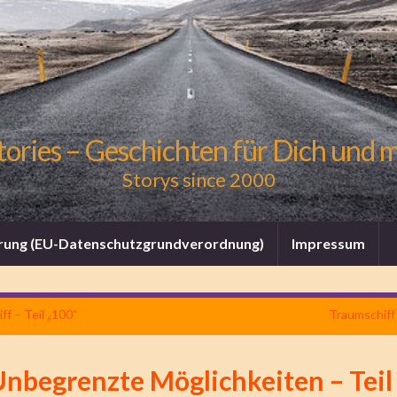
tories – Geschichten für Dich und 
Storys since 2000
rung (EU-Datenschutzgrundverordnung)
Impressum
ff – Teil „100“
Traumschiff 
Unbegrenzte Möglichkeiten – Teil