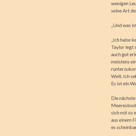
wenigen Leu
seine Art de
„Und was ist
„Ich habe ke
Taylor legt 
auch gut er
meistens ei
runterzukom
Welt. Ich s
Es ist ein 
Die nächste
Meeresboden
sich mit so
aus einem F
es scheinbar