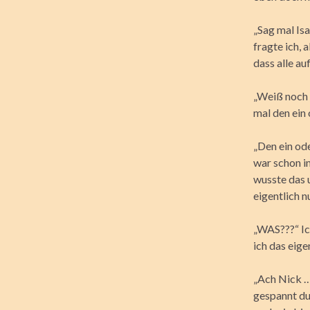
„Sag mal Isa
fragte ich, 
dass alle au
„Weiß noch n
mal den ein
„Den ein ode
war schon i
wusste das 
eigentlich n
„WAS???“ Ic
ich das eige
„Ach Nick …
gespannt du