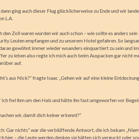
dann ging auch dieser Flug glücklicherweise zu Ende und wir land
on L.A.
h den Zoll waren wurden wir auch schon – wie sollte es anders sein
rity Leuten empfangen und zu unserem Hotel gefahren. So langsam
daran gewöhnt immer wieder woanders einquartiert zu sein und i
fer zu leben also regte ich mich auch beim Auspacken gar nicht m
arüber auf.
eht’s aus Nick?“ fragte Isaac „Gehen wir auf eine kleine Entdeckun
Ich fiel ihm um den Hals und hätte ihn fast umgeworfen vor Begei
achen wir, damit dich keiner erkennt?“
ch: Gar nichts“ war die verblüffende Antwort, die ich bekam „Nie
ch hier – die Leute werden denken sie hätten sich verguckt oder s