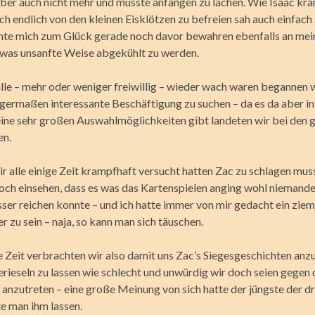
aber auch nicht mehr und musste anfangen zu lachen. Wie Isaac kr
ch endlich von den kleinen Eisklötzen zu befreien sah auch einfach 
nnte mich zum Glück gerade noch davor bewahren ebenfalls an me
twas unsanfte Weise abgekühlt zu werden.
alle – mehr oder weniger freiwillig – wieder wach waren begannen 
nigermaßen interessante Beschäftigung zu suchen – da es da aber i
ine sehr großen Auswahlmöglichkeiten gibt landeten wir bei den g
en.
 alle einige Zeit krampfhaft versucht hatten Zac zu schlagen mus
och einsehen, dass es was das Kartenspielen anging wohl niemande
ser reichen konnte – und ich hatte immer von mir gedacht ein ziem
r zu sein – naja, so kann man sich täuschen.
he Zeit verbrachten wir also damit uns Zac’s Siegesgeschichten an
erieseln zu lassen wie schlecht und unwürdig wir doch seien gegen
anzutreten – eine große Meinung von sich hatte der jüngste der d
te man ihm lassen.