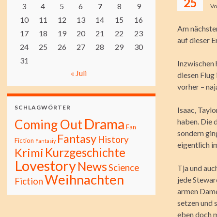
25
3
4
5
6
7
8
9
V
10
11
12
13
14
15
16
Am nächsten
17
18
19
20
21
22
23
auf dieser E
24
25
26
27
28
29
30
31
Inzwischen 
« Juli
diesen Flug
vorher – na
SCHLAGWÖRTER
Isaac, Tayl
Drama
Coming Out
haben. Die d
Fan
sondern gin
Fantasy
History
Fiction
Fantasiy
eigentlich 
Kurzgeschichte
Krimi
Lovestory
News
Science
Tja und auc
Weihnachten
jede Stewar
Fiction
armen Damen
setzen und 
eben doch m