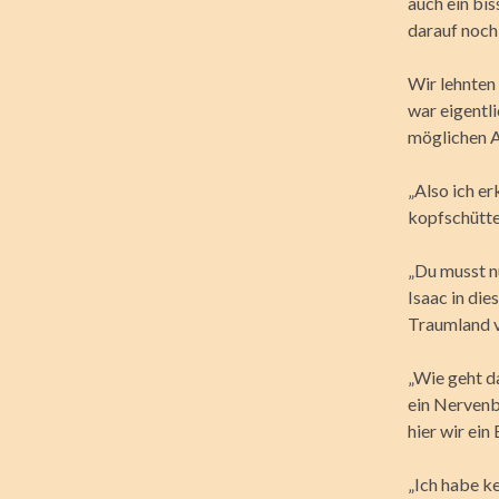
auch ein bi
darauf noch
Wir lehnten
war eigentli
möglichen A
„Also ich er
kopfschütte
„Du musst n
Isaac in di
Traumland 
„Wie geht da
ein Nervenbü
hier wir ein
„Ich habe ke