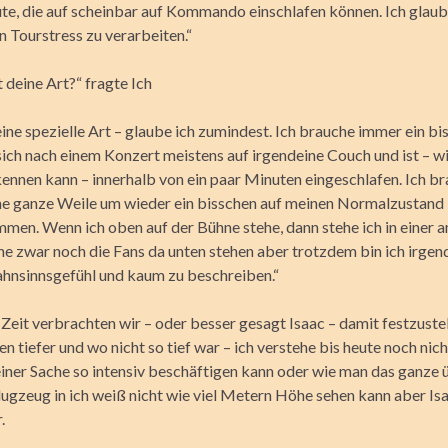
te, die auf scheinbar auf Kommando einschlafen können. Ich glaube
n Tourstress zu verarbeiten.“
 deine Art?“ fragte Ich
ine spezielle Art – glaube ich zumindest. Ich brauche immer ein bi
sich nach einem Konzert meistens auf irgendeine Couch und ist – w
kennen kann – innerhalb von ein paar Minuten eingeschlafen. Ich b
ne ganze Weile um wieder ein bisschen auf meinen Normalzustand
men. Wenn ich oben auf der Bühne stehe, dann stehe ich in einer 
ehe zwar noch die Fans da unten stehen aber trotzdem bin ich irge
Wahnsinnsgefühl und kaum zu beschreiben.“
 Zeit verbrachten wir – oder besser gesagt Isaac – damit festzuste
 tiefer und wo nicht so tief war – ich verstehe bis heute noch nic
 einer Sache so intensiv beschäftigen kann oder wie man das ganze
lugzeug in ich weiß nicht wie viel Metern Höhe sehen kann aber Is
.