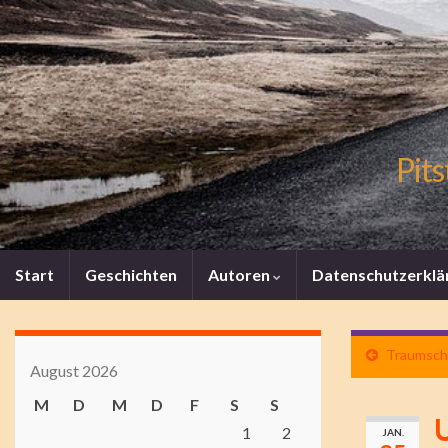
Pits
Start
Geschichten
Autoren
Datenschutzerklä
Traumschi
August 2026
M
D
M
D
F
S
S
1
2
JAN.