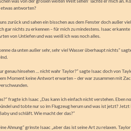
sschen was von der großen weiten Welt sehen“ lachte er mich an. Ko
 etwas antworten?
 uns zurück und sahen ein bisschen aus dem Fenster doch außer vie
ch gar nichts zu erkennen – für mich zu mindestens. Isaac erkannte 
rten von Untiefen und was weiß ich was noch alles.
kenne da unten außer sehr, sehr viel Wasser überhaupt nichts“ sagt
lnd.
ur genau hinsehen … nicht wahr Taylor?“ sagte Isaac doch von Tay
esem Moment keine Antwort erwarten – der war zusammen mit Zac
verschwunden.
s?“ fragte ich Isaac „Das kann ich einfach nicht verstehen. Eben n
ndel und tobte nur so im Flugzeug herum und was ist jetzt? Jetzt 
 Baby und schläft. Wie macht der das?“
ine Ahnung“ grinste Isaac „aber das ist seine Art zu relaxen. Taylor 