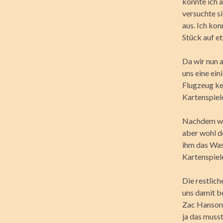
konnte ich 
versuchte si
aus. Ich ko
Stück auf e
Da wir nun 
uns eine ei
Flugzeug ke
Kartenspiel
Nachdem wir
aber wohl d
ihm das Was
Kartenspiele
Die restlic
uns damit b
Zac Hanson 
ja das muss