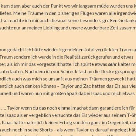
kam dann aber auch der Punkt wo wir langsam müde wurden uns 
liefen. Meine Träume in den bisherigen Flügen waren alle irgendwi
 so machte ich mir auch diesmal keine besonders großen Gedank
suchte nur an meinen Liebling und unsere wunderbare Zeit zusam
chon gedacht ich hätte wieder irgendeinen total verrückten Traum 
 Traum sondern ich wurde in die Realität zurückgerufen und etwas
, als ich mir das vorgestellt hatte. Ich spürte etwas
sehr
kaltes m
nterlaufen. Nachdem ich vor Schreck fast an die Decke gesprung
ndlich auch was mich so unsanft aus meinen Träumen geweckt hatte
gentlich auch denken können – Taylor und Zac hatten das Eis aus vie
mmelt und waren nun mit großen Spaß dabei Isaac und mich etwas
…. Taylor wenn du das noch einmal machst dann garantiere ich für 
e Isaac als er vergeblich versuchte das Eis wieder aus seinem T-Sh
 Isaac hatte natürlich keinen Erfolg sondern ganz im Gegenteil, da
 auch noch in seine Shorts – als wenn Taylor es darauf angelegt hät