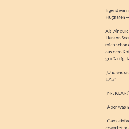
Irgendwann 
Flughafen v
Als wir durc
Hanson Secu
mich schon 
aus dem Kof
großartig d
„Und wie si
L.A.?“
„NA KLAR!“ 
„Aber was m
„Ganz einfa
erwartet mi