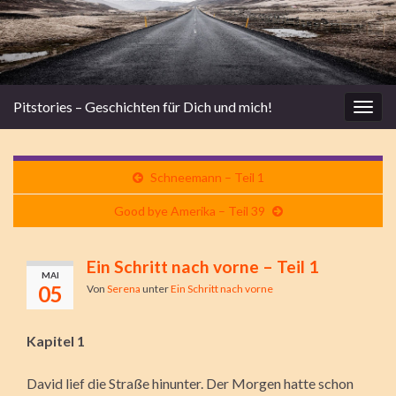
Pitstories – Geschichten für Dich und mich!
Navi
umsc
Schneemann – Teil 1
Good bye Amerika – Teil 39
Ein Schritt nach vorne – Teil 1
MAI
05
Von
Serena
unter
Ein Schritt nach vorne
Kapitel 1
David lief die Straße hinunter. Der Morgen hatte schon