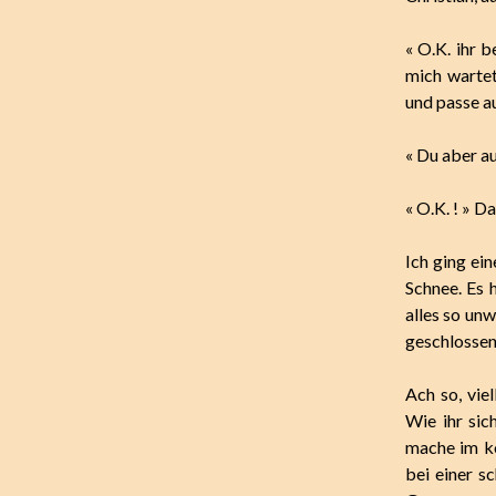
« O.K. ihr 
mich wartet
und passe auf
« Du aber au
« O.K. ! » D
Ich ging ei
Schnee. Es 
alles so unw
geschlossen
Ach so, vie
Wie ihr si
mache im ko
bei einer s