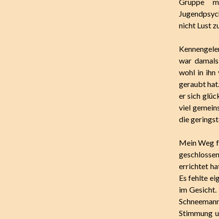
Gruppe mi
Jugendpsych
nicht Lust z
Kennengeler
war damals 
wohl in ihn
geraubt hat
er sich glü
viel gemein
die geringst
Mein Weg fü
geschlossen
errichtet h
Es fehlte e
im Gesicht.
Schneemann
Stimmung un