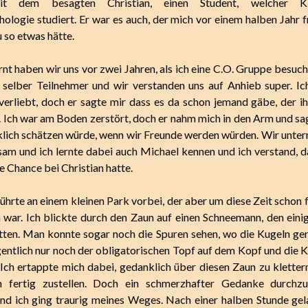
t dem besagten Christian, einen Student, welcher K
ologie studiert. Er war es auch, der mich vor einem halben Jahr f
u so etwas hätte.
nt haben wir uns vor zwei Jahren, als ich eine C.O. Gruppe besucht
selber Teilnehmer und wir verstanden uns auf Anhieb super. I
 verliebt, doch er sagte mir dass es da schon jemand gäbe, der 
. Ich war am Boden zerstört, doch er nahm mich in den Arm und sag
cklich schätzen würde, wenn wir Freunde werden würden. Wir unte
sam und ich lernte dabei auch Michael kennen und ich verstand, da
e Chance bei Christian hatte.
hrte an einem kleinen Park vorbei, der aber um diese Zeit schon 
 war. Ich blickte durch den Zaun auf einen Schneemann, den eini
atten. Man konnte sogar noch die Spuren sehen, wo die Kugeln ger
igentlich nur noch der obligatorischen Topf auf dem Kopf und die 
 Ich ertappte mich dabei, gedanklich über diesen Zaun zu kletter
 fertig zustellen. Doch ein schmerzhafter Gedanke durchz
d ich ging traurig meines Weges. Nach einer halben Stunde gel