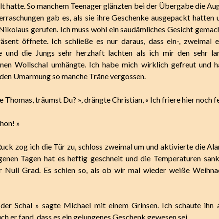
ilt hatte. So manchem Teenager glänzten bei der Übergabe die Au
raschungen gab es, als sie ihre Geschenke ausgepackt hatten 
ikolaus gerufen. Ich muss wohl ein saudämliches Gesicht gemach
äsent öffnete. Ich schließe es nur daraus, dass ein-, zweimal ei
e und die Jungs sehr herzhaft lachten als ich mir den sehr l
nen Wollschal umhängte. Ich habe mich wirklich gefreut und h
nden Umarmung so manche Träne vergossen.
 Thomas, träumst Du? », drängte Christian, « Ich friere hier noch fe
hon! »
uck zog ich die Tür zu, schloss zweimal um und aktivierte die Ala
genen Tagen hat es heftig geschneit und die Temperaturen sank
 Null Grad. Es schien so, als ob wir mal wieder weiße Weihna
, der Schal » sagte Michael mit einem Grinsen. Ich schaute ihn
uch er fand, dass es ein gelungenes Geschenk gewesen sei.