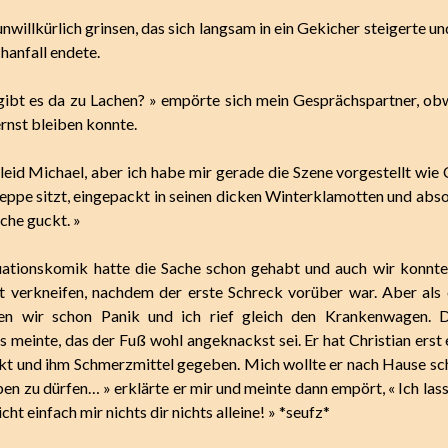
nwillkürlich grinsen, das sich langsam in ein Gekicher steigerte un
hanfall endete.
gibt es da zu Lachen? » empörte sich mein Gesprächspartner, ob
ernst bleiben konnte.
 leid Michael, aber ich habe mir gerade die Szene vorgestellt wie
eppe sitzt, eingepackt in seinen dicken Winterklamotten und abso
che guckt. »
tuationskomik hatte die Sache schon gehabt und auch wir konnt
t verkneifen, nachdem der erste Schreck vorüber war. Aber als 
ten wir schon Panik und ich rief gleich den Krankenwagen. 
 meinte, das der Fuß wohl angeknackst sei. Er hat Christian erst e
kt und ihm Schmerzmittel gegeben. Mich wollte er nach Hause sc
ben zu dürfen… » erklärte er mir und meinte dann empört, « Ich la
cht einfach mir nichts dir nichts alleine! » *seufz*