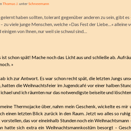
on
Thomas J.
unter
Schneemann
elernt haben sollten, tolerant gegenüber anderen zu sein, gibt es 
 zu viele junge Menschen, welche »Das Fest der Liebe…« alleine 
einigen von Ihnen, nur weil sie schwul sind…
 ist schon spät! Mache noch das Licht aus und schließe ab. Aufr
noch. »
 gab ich zur Antwort. Es war schon recht spät, die letzten Jungs u
 hatten die Weihnachtsfeier im Jugendcafé vor einer halben Stund
ichael und ich räumten nur das notwendigste beiseite und löschten
 meine Thermojacke über, nahm mein Geschenk, wickelte es mir
ch einen letzten Blick zurück in den Raum. Jetzt wo alles so ruhig
ht vorstellen, das vor eineinhalb Stunden noch ein Weihnachtsmann 
ian hatte sich extra ein Weihnachtsmannkostüm besorgt – Gesch