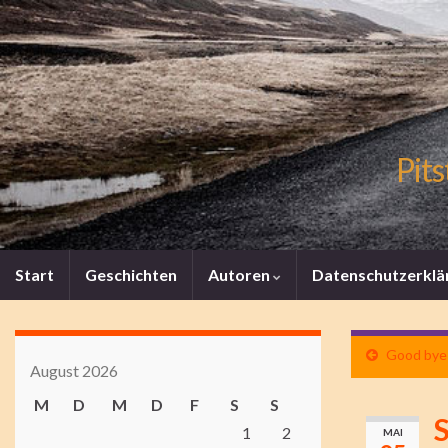
Pits
Start
Geschichten
Autoren
Datenschutzerklä
Good bye 
August 2026
M
D
M
D
F
S
S
1
2
MAI