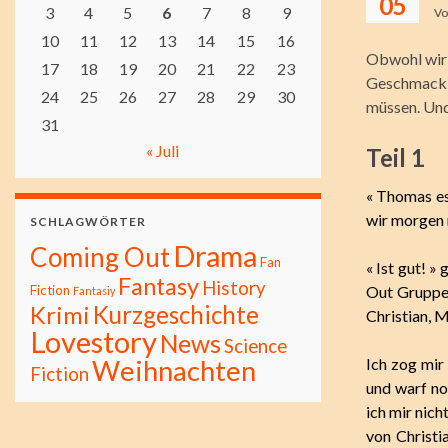
05
3
4
5
6
7
8
9
V
10
11
12
13
14
15
16
Obwohl wir g
17
18
19
20
21
22
23
Geschmack –
24
25
26
27
28
29
30
müssen. Und 
31
« Juli
Teil 1
« Thomas es
wir morgen 
SCHLAGWÖRTER
Drama
Coming Out
Fan
« Ist gut! »
Fantasy
History
Fiction
Out Gruppe,
Fantasiy
Kurzgeschichte
Krimi
Christian, M
Lovestory
News
Science
Weihnachten
Ich zog mir
Fiction
und warf no
ich mir nic
von Christ