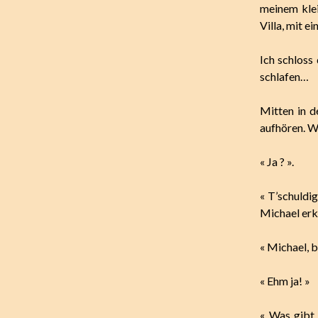
meinem kle
Villa, mit e
Ich schloss 
schlafen…
Mitten in d
aufhören. W
« Ja ? ».
« T’schuldi
Michael erk
« Michael, b
« Ehm ja! »
« Was gibt