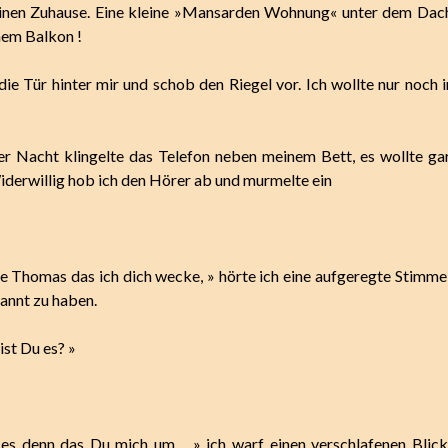
inen Zuhause. Eine kleine »Mansarden Wohnung« unter dem Dach 
inem Balkon !
die Tür hinter mir und schob den Riegel vor. Ich wollte nur noch 
er Nacht klingelte das Telefon neben meinem Bett, es wollte ga
iderwillig hob ich den Hörer ab und murmelte ein
ge Thomas das ich dich wecke, » hörte ich eine aufgeregte Stimme,
annt zu haben.
ist Du es? »
 es denn das Du mich um… » ich warf einen verschlafenen Blick