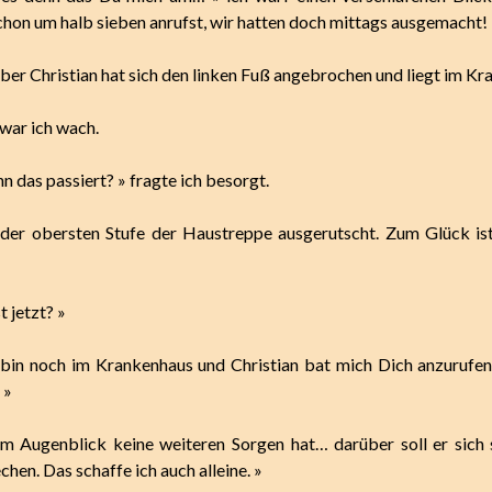
chon um halb sieben anrufst, wir hatten doch mittags ausgemacht!
aber Christian hat sich den linken Fuß angebrochen und liegt im Kr
 war ich wach.
nn das passiert? » fragte ich besorgt.
f der obersten Stufe der Haustreppe ausgerutscht. Zum Glück is
t jetzt? »
h bin noch im Krankenhaus und Christian bat mich Dich anzurufe
 »
m Augenblick keine weiteren Sorgen hat… darüber soll er sich
chen. Das schaffe ich auch alleine. »