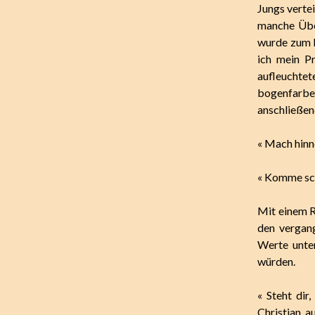
Jungs verte
manche Über
wurde zum N
ich mein Pr
aufleuchtet
bogenfarbe
anschließe
« Mach hinne
« Komme sc
Mit einem R
den vergan
Werte unter
würden.
« Steht dir
Christian, a