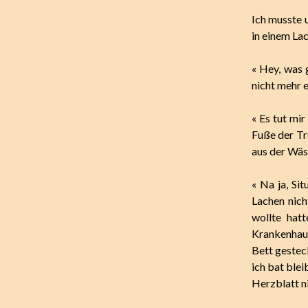
Ich musste u
in einem Lac
« Hey, was 
nicht mehr 
« Es tut mir
Fuße der Tr
aus der Wäs
« Na ja, Si
Lachen nich
wollte hat
Krankenhaus
Bett gestec
ich bat blei
Herzblatt ni