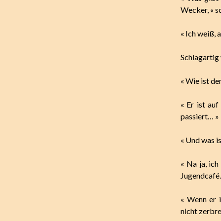
Wecker, « s
« Ich weiß, 
Schlagartig
« Wie ist de
« Er ist au
passiert… »
« Und was is
« Na ja, ic
Jugendcafé.
« Wenn er i
nicht zerbre