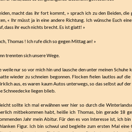
beiden, macht das ihr fort kommt, » sprach ich zu den Beiden, die 
en, « Ihr müsst ja in eine andere Richtung. Ich wünsche Euch ein
, dass ihr euch nichts brecht. Es ist glatt! »
ch, Thomas ! Ich rufe dich so gegen Mittag an! »
ann trennten sich unsere Wege.
ne weile nur so vor mich hin und lausche den unter meinen Schuhe 
hatte wieder zu schneien begonnen. Flocken fielen lautlos auf die 
irklich aus, es waren kaum Autos unterwegs, so das selbst auf der
e Schneedecke liegen blieb.
lleicht sollte ich mal erwähnen wer hier so durch die Winterlandsc
cherlich mitbekommen habt, heiße ich Thomas, bin gerade 18 g
mmenden Jahr mein Abitur. Für den es von Interesse ist, ich bi
chlanken Figur. Ich bin schwul und begleite zum ersten Mal ein