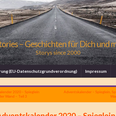
tories – Geschichten für Dich und 
Storys since 2000
rung (EU-Datenschutzgrundverordnung)
Impressum
lender 2020 – Spieglein
Adventskalender – Spieglein, Spi
der Wand – Teil 3
Wan
Adventskalender 2020 – Spieglein