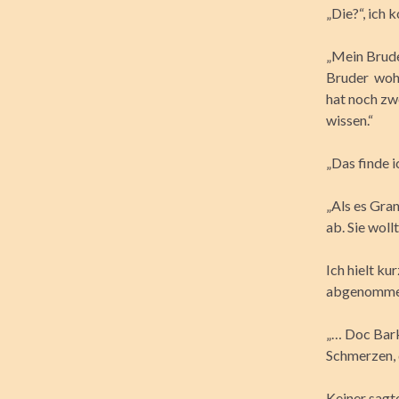
„Die?“, ich 
„Mein Brude
Bruder wohl
hat noch zwe
wissen.“
„Das finde i
„Als es Gran
ab. Sie woll
Ich hielt ku
abgenommen 
„… Doc Barkl
Schmerzen, d
Keiner sagte