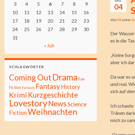
DEZ.
3
4
5
6
7
8
9
04
S
10
11
12
13
14
15
16
Von
Pit
unter
A
17
18
19
20
21
22
23
24
25
26
27
28
29
30
Der Wasserk
31
es in die Ta
« Juli
„Keine Sorge
aber ich dar
SCHLAGWÖRTER
Drama
Coming Out
Da war es wi
Fan
und real. Wi
Fantasy
History
Fiction
Fantasiy
sich auf dem
Kurzgeschichte
Krimi
Lovestory
News
Science
Ich schaute 
Weihnachten
Fiction
Tränen darin
mich zu sam
„Granny war 