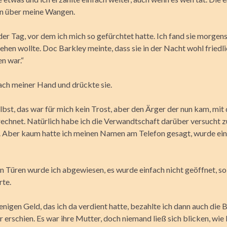
en über meine Wangen.
r Tag, vor dem ich mich so gefürchtet hatte. Ich fand sie morgens
ehen wollte. Doc Barkley meinte, dass sie in der Nacht wohl friedl
n war.“
nach meiner Hand und drückte sie.
lbst, das war für mich kein Trost, aber den Ärger der nun kam, mit
erechnet. Natürlich habe ich die Verwandtschaft darüber versucht z
. Aber kaum hatte ich meinen Namen am Telefon gesagt, wurde ei
n Türen wurde ich abgewiesen, es wurde einfach nicht geöffnet, so 
rte.
nigen Geld, das ich da verdient hatte, bezahlte ich dann auch die 
r erschien. Es war ihre Mutter, doch niemand ließ sich blicken, wi