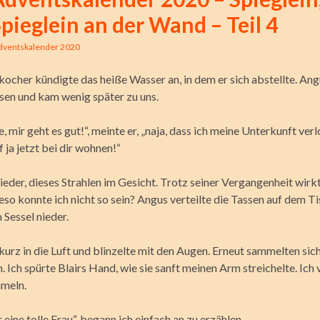
pieglein an der Wand – Teil 4
dventskalender 2020
ocher kündigte das heiße Wasser an, in dem er sich abstellte. Ang
ssen und kam wenig später zu uns.
, mir geht es gut!“, meinte er, „naja, dass ich meine Unterkunft ver
f ja jetzt bei dir wohnen!“
eder, dieses Strahlen im Gesicht. Trotz seiner Vergangenheit wirkt
eso konnte ich nicht so sein? Angus verteilte die Tassen auf dem Ti
 Sessel nieder.
kurz in die Luft und blinzelte mit den Augen. Erneut sammelten sich
. Ich spürte Blairs Hand, wie sie sanft meinen Arm streichelte. Ich
meln.
eine tolle Frau“, begann ich einfach an zu erzählen.