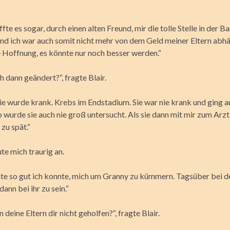
affte es sogar, durch einen alten Freund, mir die tolle Stelle in der B
und ich war auch somit nicht mehr von dem Geld meiner Eltern abh
e Hoffnung, es könnte nur noch besser werden.“
h dann geändert?“, fragte Blair.
ie wurde krank. Krebs im Endstadium. Sie war nie krank und ging au
 wurde sie auch nie groß untersucht. Als sie dann mit mir zum Arzt
 zu spät.“
te mich traurig an.
hte so gut ich konnte, mich um Granny zu kümmern. Tagsüber bei d
ann bei ihr zu sein.“
deine Eltern dir nicht geholfen?“, fragte Blair.