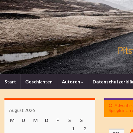
Pits
Start
Geschichten
Autoren
Datenschutzerklä
Adventska
August 2026
Spieglein an 
M
D
M
D
F
S
S
1
2