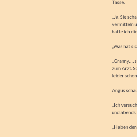
Tasse.
„Ja. Sie sch
vermitteln 
hatte ich di
„Was hat sic
„Granny…, s
zum Arzt. So
leider schon
Angus schau
„Ich versuc
und abends d
„Haben denn 