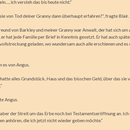
sein…, ich versteh das bis heute nicht.“
ie von Tod deiner Granny dann überhaupt erfahren?“, fragte Blair.
Freund von Barkley und meiner Granny war Anwalt, der hat sich um a
r hat jede Familie per Brief in Kenntnis gesetzt. Er hat auch späte
ollstreckung geladen, wo wundersam auch alle erschienen und es
m es von Angus.
hatte alles Grundstück, Haus und das bisschen Geld, über das sie v
.“
te Angus.
g aber der Streit um das Erbe noch bei Testamentseröffnung an. Ich
n anhören, die ich jetzt nicht wieder geben möchte.“