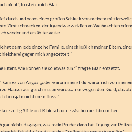
ch nicht“, tröstete mich Blair.
tief durch und nahm einen großen Schluck von meinem mittlerweil
nnte Zimt schmecken, der irgendwie wirklich an Weihnachten erinne
ch wieder und erzählte weiter.
lle hat dann jede einzelne Familie, einschließlich meiner Eltern, ein
hleicherei gegen mich angezettelt!“
ne Eltern, wie können sie so etwas tun?“, fragte Blair entsetzt.
!“, kam es von Angus, „oder warum meinst du, warum ich von meine
n zu Hause raus geschmissen wurde…, nur wegen dem Geld, das a
 Lebensjahr nicht mehr floss!“
 kurzzeitig Stille und Blair schaute zwischen uns hin und her.
h gar nichts dagegen, was mein Bruder dann tat. Er ging zur Polize
 dass ich Schuld wäre, das meine Großmutter gestorben wäre.“