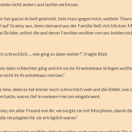
konnte nicht anders und lachte verbissen.
r hat ganze Arbeit geleistet. Sein Hass gegen mich, weitete Thom
 auf Granny aus, denn niemand aus der Familie ließ sich blicken. 
i Brüder, selbst die und deren Familien wollten von uns beiden ni
ch schrecklich…, wie ging es dann weiter?“, fragte Blair.
ny dann schlechter ging und ich sie ins Krankenhaus bringen wollte,
te nicht im Krankenhaus sterben.“
rz inne, denn es tat immer noch schrecklich weh und die Bilder, wie s
hatte, waren tief in meinem Herzen eingebrannt.
ey, ein alter Freund von ihr, versorgte sie mit Morphium, damit di
ie sie plagten für sie erträglich waren.“
 etwas und ich erzählte einfach weiter, auch wenn es weh tat. Die 