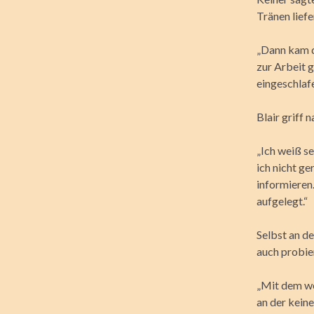
Tränen lief
„Dann kam de
zur Arbeit g
eingeschlafe
Blair griff 
„Ich weiß se
ich nicht g
informieren
aufgelegt.“
Selbst an de
auch probie
„Mit dem we
an der keine