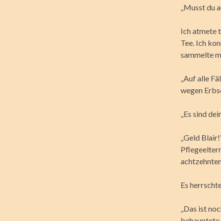
„Musst du au
Ich atmete 
Tee. Ich ko
sammelte mi
„Auf alle Fä
wegen Erbsc
„Es sind dei
„Geld Blair
Pflegeelter
achtzehnten
Es herrschte
„Das ist noc
behauptete,