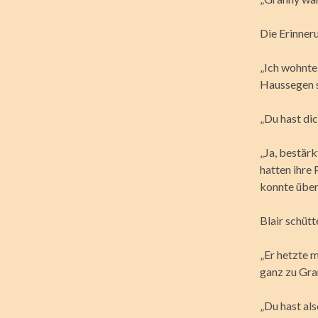
Die Erinneru
„Ich wohnte 
Haussegen s
„Du hast di
„Ja, bestärk
hatten ihre
konnte über
Blair schütt
„Er hetzte m
ganz zu Gra
„Du hast als