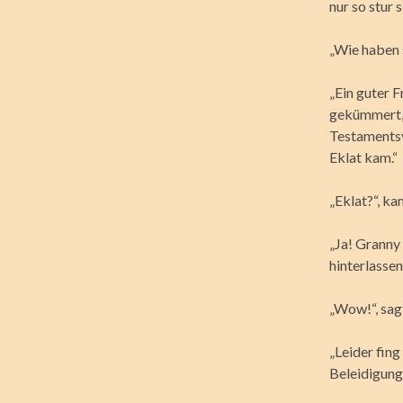
nur so stur 
„Wie haben s
„Ein guter 
gekümmert, e
Testamentsv
Eklat kam.“
„Eklat?“, ka
„Ja! Granny 
hinterlassen
„Wow!“, sag
„Leider fin
Beleidigunge