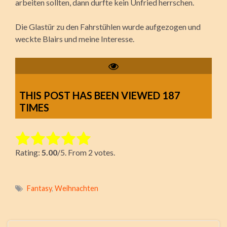
arbeiten sollten, dann durfte kein Unfried herrschen.
Die Glastür zu den Fahrstühlen wurde aufgezogen und
weckte Blairs und meine Interesse.
THIS POST HAS BEEN VIEWED
187
TIMES
Rate this item:
Rating:
5.00
/5. From 2 votes.
Submit Rating
Fantasy
,
Weihnachten