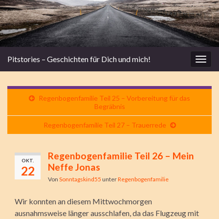
Pitstories – Geschichten für Dich und mich!
Navi
umsc
Regenbogenfamilie Teil 25 – Vorbereitung für das
Begräbnis
Regenbogenfamilie Teil 27 – Trauerrede
Regenbogenfamilie Teil 26 – Mein
OKT.
Neffe Jonas
22
Von
Sonntagskind55
unter
Regenbogenfamilie
Wir konnten an diesem Mittwochmorgen
ausnahmsweise länger ausschlafen, da das Flugzeug mit