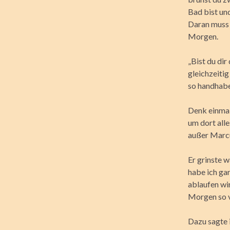
Bad bist und
Daran muss 
Morgen.
„Bist du dir
gleichzeiti
so handhabe
Denk einmal
um dort alle
außer Marcu
Er grinste w
habe ich ga
ablaufen wi
Morgen so 
Dazu sagte i