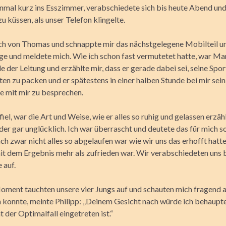
nmal kurz ins Esszimmer, verabschiedete sich bis heute Abend un
u küssen, als unser Telefon klingelte.
ich von Thomas und schnappte mir das nächstgelegene Mobilteil u
ge und meldete mich. Wie ich schon fast vermutetet hatte, war M
 der Leitung und erzählte mir, dass er gerade dabei sei, seine Spo
en zu packen und er spätestens in einer halben Stunde bei mir sei
re mit mir zu besprechen.
iel, war die Art und Weise, wie er alles so ruhig und gelassen erzähl
er gar unglücklich. Ich war überrascht und deutete das für mich so
 zwar nicht alles so abgelaufen war wie wir uns das erhofft hatte
it dem Ergebnis mehr als zufrieden war. Wir verabschiedeten uns 
 auf.
oment tauchten unsere vier Jungs auf und schauten mich fragend a
 konnte, meinte Philipp: „Deinem Gesicht nach würde ich behaupte
 der Optimalfall eingetreten ist.“