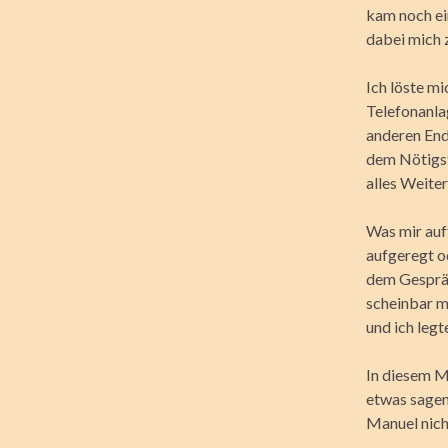
kam noch ei
dabei mich z
Ich löste m
Telefonanla
anderen Ende
dem Nötigst
alles Weite
Was mir auff
aufgeregt od
dem Gespräch
scheinbar m
und ich legte
In diesem M
etwas sagen
Manuel nicht