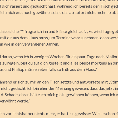
 dich rasiert und geduscht hast, während ich bereits den Tisch ge
ich mich erst noch gewöhnen, dass das ab sofort nicht mehr so abl
 da so sicher?“ fragte ich ihn und klärte gleich auf: „Es wird Tage ge
g mit dir aus dem Haus muss, um Termine wahrzunehmen, dann werd
n wie in den vergangenen Jahren.
 daran, wenn ich in wenigen Wochen für ein paar Tage nach Mallorc
s zu regeln, bist du auf dich gestellt und alles bleibt morgens an di
s und Philipp müssen ebenfalls so früh aus dem Haus.“
ährend er sich zu mir an den Tisch setzte und antwortete mir: „Sti
r nicht gedacht, ich bin eher der Meinung gewesen, dass das jetzt 
rd. Schade, daran hätte ich mich glatt gewöhnen können, wenn ich v
verwöhnt werde.“
ch vorsichtshalber nichts mehr, er hatte in gewisser Weise schon r