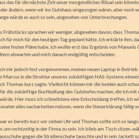
ss das für die nächste Zeit unser morgendliches Ritual sein könnt
ieder ändern, wenn wir ins Gutshaus umgezogen wären, aber noch 
lange würde es auch so sein, abgesehen von Unterbrechungen.
 Frühstücks sprachen wir weniger, abgesehen davon, dass Thoma
ich für mich für den heu­tigen Tag geplant hätte. Ich erklärte ihm, da
keine festen Pläne habe, ich wollte erst das Ergebnis von Manuels
Eltern abwarten und mich danach endgültig entscheiden.
 ich mir jedoch fest vorgenommen, meinen neuen Laptop in Betrie
n Marcus in die Struktur unseres zukünftigen NAS-Systems einwei
 ich Thomas kurz sagte. Vielleicht können mir die beiden auch scho
für die zukünftige Buchhaltung des Gutshofes machen, die ich mit
würde. Hier muss ich schnellstens eine Entscheidung treffen, ich wil
onaten alles nacharbeiten müssen, wenn die Steuerklärung fällig w
war es bereits kurz vor sieben Uhr und Thomas sollte sich so lang
um rechtzeitig in der Firma zu sein. Ich blieb am Tisch sitzen, wä
Hausschuhe gegen die Straßenschuhe tauschte und in sein Jackett sc