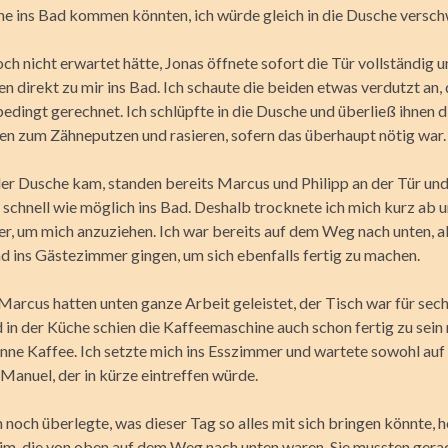
rne ins Bad kommen könnten, ich würde gleich in die Dusche versc
ch nicht erwartet hätte, Jonas öffnete sofort die Tür vollständig u
 direkt zu mir ins Bad. Ich schaute die beiden etwas verdutzt an,
bedingt gerechnet. Ich schlüpfte in die Dusche und überließ ihnen 
 zum Zähneputzen und rasieren, sofern das überhaupt nötig war.
 der Dusche kam, standen bereits Marcus und Philipp an der Tür und
 schnell wie möglich ins Bad. Deshalb trocknete ich mich kurz ab u
r, um mich anzuziehen. Ich war bereits auf dem Weg nach unten, a
 ins Gästezimmer gingen, um sich ebenfalls fertig zu machen.
 Marcus hatten unten ganze Arbeit geleistet, der Tisch war für sec
 in der Küche schien die Kaffeemaschine auch schon fertig zu sein 
nne Kaffee. Ich setzte mich ins Ess­zimmer und wartete sowohl auf
 Manuel, der in kürze eintreffen würde.
noch überlegte, was dieser Tag so alles mit sich bringen könnte, h
im, die von oben auf dem Weg nach unten waren. Sie mussten gera