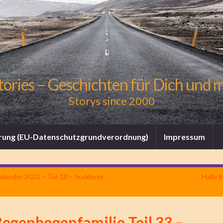
tories – Geschichten für Dich und 
Storys since 2000
rung (EU-Datenschutzgrundverordnung)
Impressum
lender 2022 – Tür 10 – Suddenly
Hallo 
Regenbogenfamilie Teil 33 –