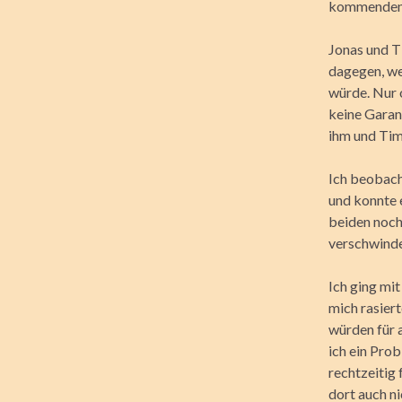
kommenden W
Jonas und Ti
dagegen, we
würde. Nur 
keine Garan
ihm und Tim
Ich beobach
und konnte 
beiden noch 
verschwinde
Ich ging mi
mich rasiert
würden für 
ich ein Prob
rechtzeitig 
dort auch ni