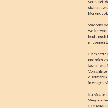
vermutet, da
sich erst w
hier und so
Während des
wollte, was 
heute noch 
mit seinen 
Eines hatte
und mich vo
lassen, was
Vorschläge 
diskutieren 
in einigen M
Inzwischen 
Weg machen, 
Flur seine 