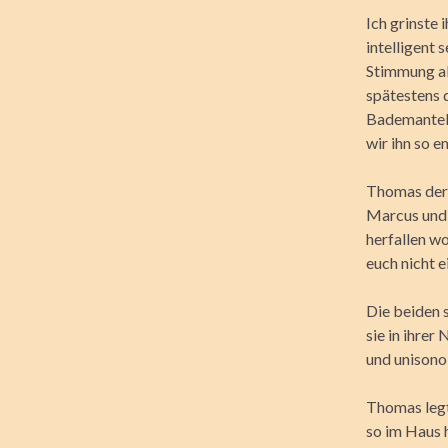
Ich grinste 
intelligent 
Stimmung abl
spätestens d
Bademantel 
wir ihn so e
Thomas der 
Marcus und P
herfallen wo
euch nicht 
Die beiden 
sie in ihre
und unisono 
Thomas legt
so im Haus 