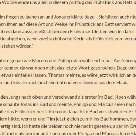
ochenende uns allen in diesem Aufzug das Frühstück ans Bett b
m fingen zu lachen an und Jonas erklärte dazu: „Sie hätten auch ni
nn ihnen auf diese Art und Weise ihr Frühstück ans Bett serviert 
ob es dann ausschließlich bei dem Frühstück bleiben würde, dafür
tie abgeben, wenn zwei so hübsche Kerle, als Frühstück zum ver­na
 stehen würden.“
tete genau wie Marcus und Philipp sich während Jonas Ausführun
erkennen, da war noch nicht das letzte Wort gesprochen. Dazu wür
etwas einfallen lassen. Thomas meinte, es wäre jetzt wirklich an d
n und küsste mich noch einmal und verschwand aus dem Haus.
t den Jungs nach oben und verschwand als erster im Bad. Noch wäh
e schaute Jonas ins Bad und meinte, Philipp und Marcus seien nach 
alle das Frühstück herrichten und danach im Bad verschwinden. Er 
lem hätte, wenn er und Tim jetzt gleich zu mir ins Bad kommen, dam
fertig sind. Ich hatte die beiden noch nie nackt gesehen, aber im G
cht mehr als bei mir und Thomas oder Philipp und Marcus. Ich erkl