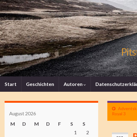
Pits
Start
Geschichten
Autoren
Datenschutzerklä
Adventska
August 2026
Royal 3
M
D
M
D
F
S
S
1
2