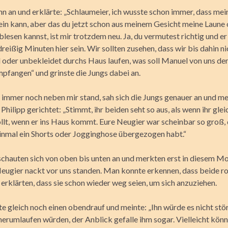
ihn an und erklärte: „Schlaumeier, ich wusste schon immer, dass mei
sein kann, aber das du jetzt schon aus meinem Gesicht meine Laune
esen kannst, ist mir trotzdem neu. Ja, du vermutest richtig und er
reißig Minuten hier sein. Wir sollten zusehen, dass wir bis dahin n
oder unbekleidet durchs Haus laufen, was soll Manuel von uns de
mpfangen“ und grinste die Jungs dabei an.
immer noch neben mir stand, sah sich die Jungs genauer an und me
hilipp gerichtet: „Stimmt, ihr beiden seht so aus, als wenn ihr glei
llt, wenn er ins Haus kommt. Eure Neugier war scheinbar so groß, 
einmal ein Shorts oder Jogginghose übergezogen habt.“
schauten sich von oben bis unten an und merkten erst in diesem M
r Neugier nackt vor uns standen. Man konnte erkennen, dass beide r
erklärten, dass sie schon wieder weg seien, um sich anzuziehen.
e gleich noch einen obendrauf und meinte: „Ihn würde es nicht stör
herumlaufen würden, der Anblick gefalle ihm sogar. Vielleicht könn