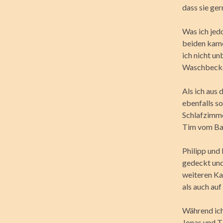
dass sie ge
Was ich jedo
beiden kamen
ich nicht un
Waschbecken
Als ich aus
ebenfalls so
Schlafzimme
Tim vom Bad
Philipp und
gedeckt und
weiteren Ka
als auch auf
Während ich 
Jonas und T