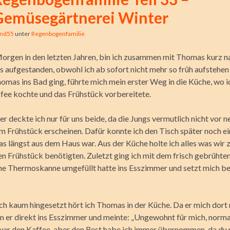
Gemüsegärtnerei Winter
ind55
unter
Regenbogenfamilie
orgen in den letzten Jahren, bin ich zusammen mit Thomas kurz n
 aufgestanden, obwohl ich ab sofort nicht mehr so früh aufstehen
mas ins Bad ging, führte mich mein erster Weg in die Küche, wo ic
ffee kochte und das Früh­stück vorbereitete.
 deckte ich nur für uns beide, da die Jungs vermutlich nicht vor n
m Frühstück erscheinen. Dafür konnte ich den Tisch später noch e
 längst aus dem Haus war. Aus der Küche holte ich alles was wir
 Frühstück benötigten. Zuletzt ging ich mit dem frisch gebrühten
eine Thermoskanne umgefüllt hatte ins Esszimmer und setzt mich be
ich kaum hingesetzt hört ich Thomas in der Küche. Da er mich dort
m er direkt ins Esszimmer und meinte: „Ungewohnt für mich, norm
war den Kaffee, aber den Rest habe ich immer übernommen, da du n