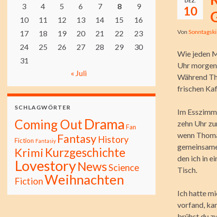
DEZ.
3
4
5
6
7
8
9
10
10
11
12
13
14
15
16
Von
Sonntagsk
17
18
19
20
21
22
23
24
25
26
27
28
29
30
Wie jeden M
31
Uhr morgens
« Juli
Während Tho
frischen Ka
SCHLAGWÖRTER
Im Esszimmer
Drama
Coming Out
zehn Uhr zu
Fan
wenn Thomas
Fantasy
History
Fiction
Fantasiy
gemeinsamen
Kurzgeschichte
Krimi
den ich in 
Lovestory
News
Science
Tisch.
Weihnachten
Fiction
Ich hatte m
vorfand, ka
brühst du z