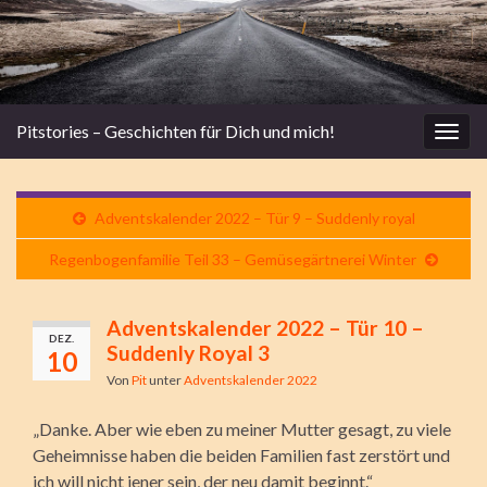
Pitstories – Geschichten für Dich und mich!
Navi
umsc
Adventskalender 2022 – Tür 9 – Suddenly royal
Regenbogenfamilie Teil 33 – Gemüsegärtnerei Winter
Adventskalender 2022 – Tür 10 –
DEZ.
Suddenly Royal 3
10
Von
Pit
unter
Adventskalender 2022
„Danke. Aber wie eben zu meiner Mutter gesagt, zu viele
Geheimnisse haben die beiden Familien fast zerstört und
ich will nicht jener sein, der neu damit beginnt.“