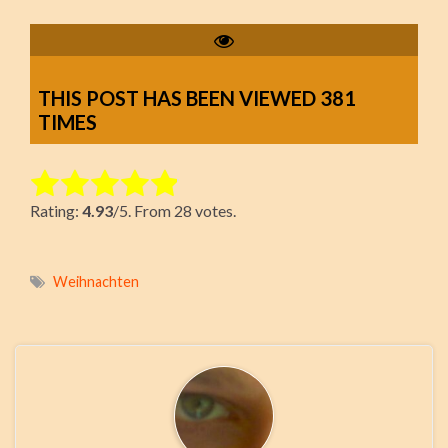
THIS POST HAS BEEN VIEWED
381
TIMES
Rate this item:
Rating:
4.93
/5. From 28 votes.
Submit Rating
Weihnachten