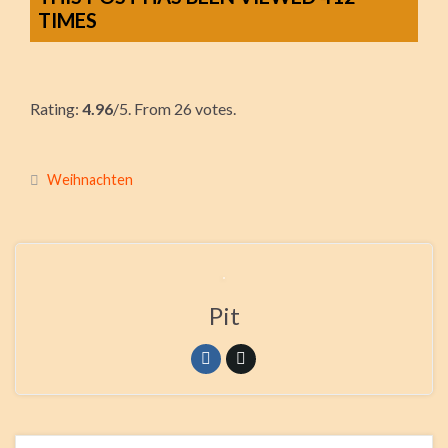
TIMES
R
a
Rating:
4.96
/5. From 26 votes.
t
e
t
Weihnachten
h
i
s
i
t
Pit
e
m
:
Submit