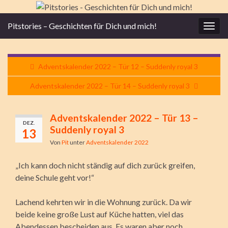
Pitstories – Geschichten für Dich und mich!
Navi
umsc
Adventskalender 2022 – Tür 12 – Suddenly royal 3
Adventskalender 2022 – Tür 14 – Suddenly royal 3
Adventskalender 2022 – Tür 13 –
DEZ.
Suddenly royal 3
13
Von
Pit
unter
Adventskalender 2022
„Ich kann doch nicht ständig auf dich zurück greifen,
deine Schule geht vor!“
Lachend kehrten wir in die Wohnung zurück. Da wir
beide keine große Lust auf Küche hatten, viel das
Abendessen bescheiden aus. Es waren aber noch