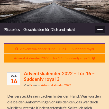
Pitstories – Geschichten für Dich und mich!
Navi
umsc
Adventskalender 2022 – Tür 15 – Suddenly royal
Adventskalender 2022 – Tür 17 – Suddenly royal 3
Adventskalender 2022 – Tür 16 –
DEZ.
Suddenly royal 3
16
Von
Pit
unter
Adventskalender 2022
Der versteckte sein Lachen hinter der Hand. Was würden
die beiden Ankömmlinge von uns denken, das war doch
wirklich unterste Kindergartenstufe. Sollte ich mich