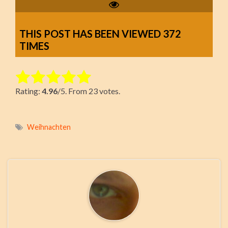
THIS POST HAS BEEN VIEWED
372
TIMES
Rate this item:
Rating:
4.96
/5. From 23 votes.
Submit Rating
Weihnachten