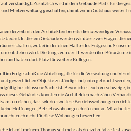
rauf verständigt. Zusätzlich wird in dem Gebäude Platz für die ge
 und Mietverwaltung geschaffen, damit wir im Gutshaus weiter fr
lanen derzeit mit den Architekten bereits die notwendigen Vorau
latzbedarf. In diesem Gebäude werden wir über zwei Etagen die ne
räume schaffen, wobei in der einen Hälfte des Erdgeschoß unser 
um entstehen wird. Die Jungs von der IT werden ihre Büroräume in
hen und haben dort Platz für weitere Kollegen.
oll im Erdgeschoß die Abteilung, die für die Verwaltung und Verm
nd gewerblichen Objekte zuständig sind, untergebracht werden,
ndgültig beschlossene Sache ist. Bevor ich es euch verschweige, i
s dieses Gebäudes konnten die Architekten nach zähen Verhandl
samt erreichen, dass wir drei weitere Betriebswohnungen errichte
keine Hoffnungen, Betriebswohnungen dürfen nur an Mitarbeiter
 braucht euch nicht für diese Wohnungen bewerben.
lebe ich mit meinem Thomas seit mehr als dreizehn Jahre fest zu