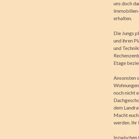
uns doch da
Immobilien-
erhalten.
Die Jungs p
und ihren P
und Technik
Rechenzentr
Etage bezie
Ansonsten s
Wohnungen u
noch nicht e
Dachgeschos
dem Landrat
Macht euch 
werden. Ihr
Inzwischen 