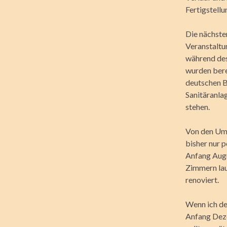
Fertigstell
Die nächste
Veranstaltu
während des
wurden bere
deutschen B
Sanitäranla
stehen.
Von den Umba
bisher nur 
Anfang Augu
Zimmern lau
renoviert.
Wenn ich de
Anfang Deze