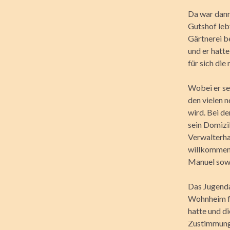
Da war dann
Gutshof leb
Gärtnerei b
und er hatte
für sich die
Wobei er se
den vielen n
wird. Bei de
sein Domizil
Verwalterhau
willkommen s
Manuel sowo
Das Jugenda
Wohnheim fü
hatte und d
Zustimmung,