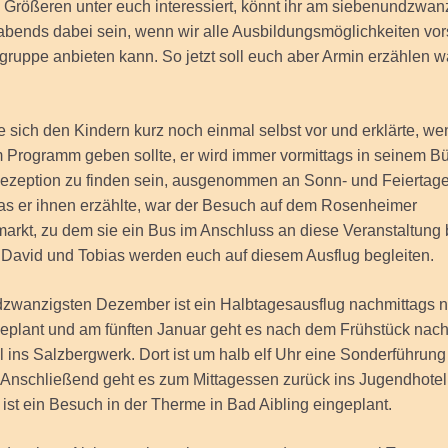
e Größeren unter euch interessiert, könnt ihr am siebenundzwan
ends dabei sein, wenn wir alle Ausbildungsmöglichkeiten vors
gruppe anbieten kann. So jetzt soll euch aber Armin erzählen 
te sich den Kindern kurz noch einmal selbst vor und erklärte, we
Programm geben sollte, er wird immer vormittags in seinem Bü
ezeption zu finden sein, ausgenommen an Sonn- und Feiertag
as er ihnen erzählte, war der Besuch auf dem Rosenheimer
markt, zu dem sie ein Bus im Anschluss an diese Veranstaltung
, David und Tobias werden euch auf diesem Ausflug begleiten.
zwanzigsten Dezember ist ein Halbtagesausflug nachmittags 
geplant und am fünften Januar geht es nach dem Frühstück nac
 ins Salzbergwerk. Dort ist um halb elf Uhr eine Sonderführung 
 Anschließend geht es zum Mittagessen zurück ins Jugendhotel
ist ein Besuch in der Therme in Bad Aibling eingeplant.