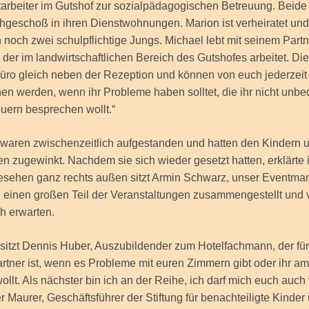
tarbeiter im Gutshof zur sozialpädagogischen Betreuung. Beid
hgeschoß in ihren Dienstwohnungen. Marion ist verheiratet un
noch zwei schulpflichtige Jungs. Michael lebt mit seinem Part
er im landwirtschaftlichen Bereich des Gutshofes arbeitet. Di
üro gleich neben der Rezeption und können von euch jederzeit
n werden, wenn ihr Probleme haben solltet, die ihr nicht unbed
uern besprechen wollt.“
 waren zwischenzeitlich aufgestanden und hatten den Kindern 
n zugewinkt. Nachdem sie sich wieder gesetzt hatten, erklärte 
esehen ganz rechts außen sitzt Armin Schwarz, unser Eventman
h einen großen Teil der Veranstaltungen zusammengestellt und v
ch erwarten.
sitzt Dennis Huber, Auszubildender zum Hotelfachmann, der fü
tner ist, wenn es Probleme mit euren Zimmern gibt oder ihr am
ollt. Als nächster bin ich an der Reihe, ich darf mich euch auch 
er Maurer, Geschäftsführer der Stiftung für benachteiligte Kinder