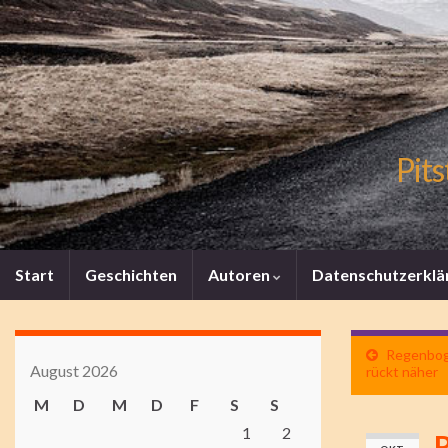
Pits
Start
Geschichten
Autoren
Datenschutzerklä
Regenboge
August 2026
rückt näher
M
D
M
D
F
S
S
1
2