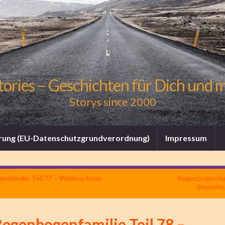
tories – Geschichten für Dich und 
Storys since 2000
rung (EU-Datenschutzgrundverordnung)
Impressum
nfamilie Teil 77 – Weihnachten
Regenbogenfami
Bewerbu
Regenbogenfamilie Teil 78 –