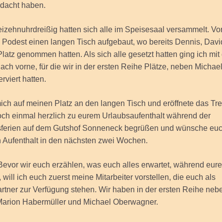
edacht haben.
eizehnuhrdreißig hatten sich alle im Speisesaal versammelt. Vo
 Podest einen langen Tisch aufgebaut, wo bereits Dennis, Davi
latz genommen hatten. Als sich alle gesetzt hatten ging ich mit
ach vorne, für die wir in der ersten Reihe Plätze, neben Michae
rviert hatten.
mich auf meinen Platz an den langen Tisch und eröffnete das Tref
och einmal herzlich zu eurem Urlaubsaufenthalt während der
ferien auf dem Gutshof Sonneneck begrüßen und wünsche euc
 Aufenthalt in den nächsten zwei Wochen.
„Bevor wir euch erzählen, was euch alles erwartet, während eur
 will ich euch zuerst meine Mitarbeiter vorstellen, die euch als
tner zur Verfügung stehen. Wir haben in der ersten Reihe neb
Marion Habermüller und Michael Oberwagner.