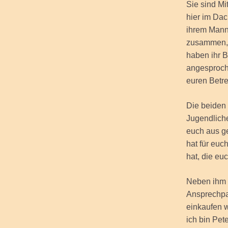
Sie sind Mi
hier im Dac
ihrem Mann 
zusammen, d
haben ihr B
angesproche
euren Betre
Die beiden
Jugendliche
euch aus g
hat für euc
hat, die eu
Neben ihm 
Ansprechpar
einkaufen w
ich bin Pet