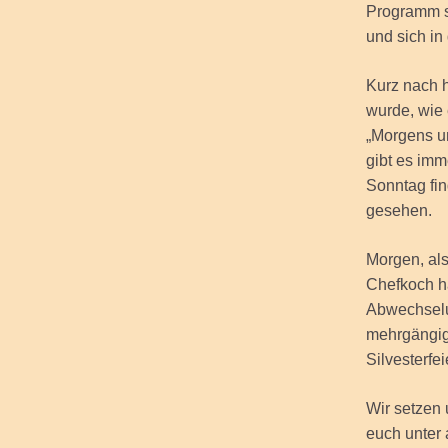
Programm s
und sich in
Kurz nach h
wurde, wie e
„Morgens un
gibt es imm
Sonntag fin
gesehen.
Morgen, als
Chefkoch h
Abwechselun
mehrgängig
Silvesterfei
Wir setzen
euch unter 