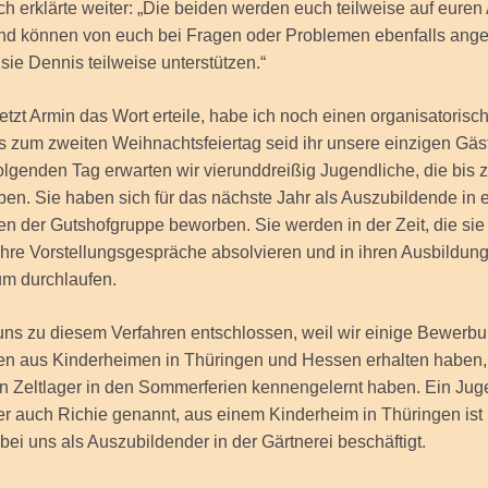
ch erklärte weiter: „Die beiden werden euch teilweise auf euren
und können von euch bei Fragen oder Problemen ebenfalls ang
sie Dennis teilweise unterstützen.“
jetzt Armin das Wort erteile, habe ich noch einen organisatoris
is zum zweiten Weihnachtsfeiertag seid ihr unsere einzigen Gäs
lgenden Tag erwarten wir vierunddreißig Jugendliche, die bis
ben. Sie haben sich für das nächste Jahr als Auszubildende in 
 der Gutshofgruppe beworben. Sie werden in der Zeit, die sie 
hre Vorstellungsgespräche absolvieren und in ihren Ausbildun
um durchlaufen.
uns zu diesem Verfahren entschlossen, weil wir einige Bewerb
en aus Kinderheimen in Thüringen und Hessen erhalten haben,
 Zeltlager in den Sommerferien kennengelernt haben. Ein Juge
r auch Richie genannt, aus einem Kinderheim in Thüringen ist b
ei uns als Auszubildender in der Gärtnerei beschäftigt.