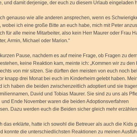
, und damit derjenige, der euch zu diesem Urlaub eingeladen h
mich genauso wie alle anderen ansprechen, wenn es Schwierigke
, wobei ich eine große Bitte an euch habe, mich mit Peter anzu
uch für alle meine Mitarbeiter, also kein Herr Maurer oder Frau H
er, Armin, Michael oder Marion.“
 kurzen Pause, nachdem es auf meine Frage, ob Fragen zu dem
estehen, keine Reaktion kam, meinte ich: „Kommen wir zu den
rechts von mir sitzen. Sie dürften den meisten von euch noch be
vor knapp drei Monat bei euch im Kinderheim gelebt haben. Me
ich haben die beiden zwischenzeitlich adoptiert und sie tragen
iliennamen, David und Tobias Maurer. Sie sind zu uns als Pfl
und Ende November waren die beiden Adoptionsverfahren
sen. Dazu werden euch die Beiden sicher gleich mehr erzählen
 das erklärte, hatte ich sowohl die Betreuer als auch die Kids
nd konnte die unterschiedlichsten Reaktionen zu meinen Ausfü