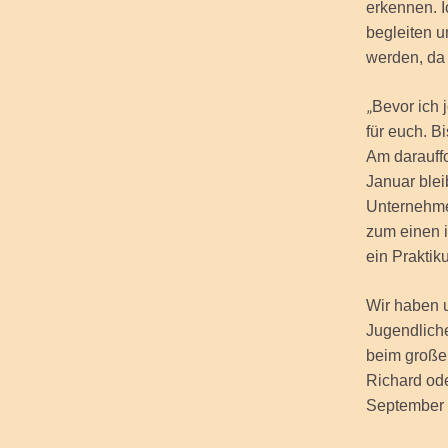
erkennen. I
begleiten 
werden, da 
„
Bevor ich 
für euch. B
Am darauffo
Januar blei
Unternehmen
zum einen i
ein Praktik
Wir haben 
Jugendlich
beim großen
Richard ode
September b