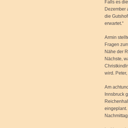
Falls es di
Dezember ab
die Gutshof
erwartet.“
Armin stell
Fragen zum 
Nähe der R
Nächste, w
Christkindl
wird. Peter
Am achtund
Innsbruck 
Reichenhall
eingeplant.
Nachmittag 