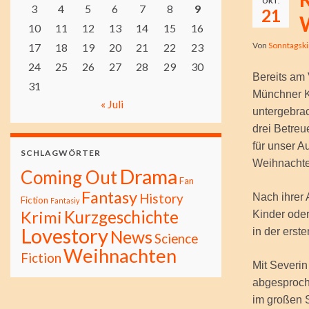
OKT.
3
4
5
6
7
8
9
21
10
11
12
13
14
15
16
Von
Sonntagsk
17
18
19
20
21
22
23
24
25
26
27
28
29
30
Bereits am
31
Münchner K
« Juli
untergebra
drei Betre
für unser 
SCHLAGWÖRTER
Weihnachten
Drama
Coming Out
Fan
Fantasy
History
Nach ihrer 
Fiction
Fantasiy
Kurzgeschichte
Krimi
Kinder oder
Lovestory
in der erst
News
Science
Weihnachten
Fiction
Mit Severin
abgesproch
im großen 