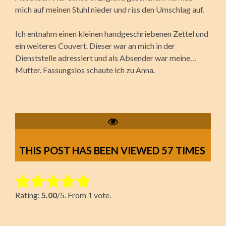
mich auf meinen Stuhl nieder und riss den Umschlag auf.
Ich entnahm einen kleinen handgeschriebenen Zettel und
ein weiteres Couvert. Dieser war an mich in der
Dienststelle adressiert und als Absender war meine…
Mutter. Fassungslos schaute ich zu Anna.
THIS POST HAS BEEN VIEWED
57
TIMES
Rate this item:
Rating:
5.00
/5. From 1 vote.
Submit Rating