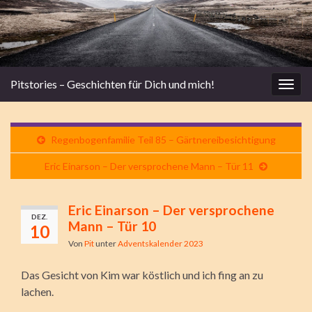
Pitstories – Geschichten für Dich und mich!
Navi
umsc
Regenbogenfamilie Teil 85 – Gärtnereibesichtigung
Eric Einarson – Der versprochene Mann – Tür 11
Eric Einarson – Der versprochene
DEZ.
Mann – Tür 10
10
Von
Pit
unter
Adventskalender 2023
Das Gesicht von Kim war köstlich und ich fing an zu
lachen.