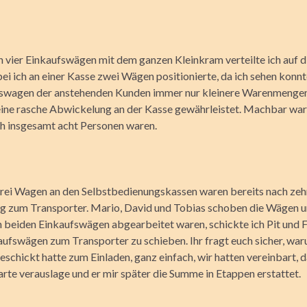
n vier Einkaufswägen mit dem ganzen Kleinkram verteilte ich auf 
i ich an einer Kasse zwei Wägen positionierte, da ich sehen konnte
swagen der anstehenden Kunden immer nur kleinere Warenmengen
ine rasche Abwickelung an der Kasse gewährleistet. Machbar war 
ch insgesamt acht Personen waren.
drei Wagen an den Selbstbedienungskassen waren bereits nach ze
 zum Transporter. Mario, David und Tobias schoben die Wägen 
n beiden Einkaufswägen abgearbeitet waren, schickte ich Pit und Fl
aufswägen zum Transporter zu schieben. Ihr fragt euch sicher, war
schickt hatte zum Einladen, ganz einfach, wir hatten vereinbart, da
arte verauslage und er mir später die Summe in Etappen erstattet.