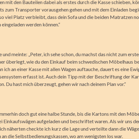
en mit den Bauteilen dabei als erstes durch die Kasse schieben, kö
its zum Transporter vorausgehen gehen und mit dem Einladen beg
so viel Platz verbleibt, dass dein Sofa und die beiden Matratzen n
h eingeladen werden können.“
 und meinte: „Peter, ich sehe schon, du machst das nicht zum erst
rher überlegt, wie du den Einkauf beim schwedischen Möbelhaus b
 ich an einer Kasse mit allen Wagen auftauche, dauert es eine Ewig
sensystem erfasst ist. Auch dein Tipp mit der Beschriftung der Ka
. Du hast mich überzeugt, gehen wir nach deinem Plan vor.“
immerhin doch gut eine halbe Stunde, bis die Kartons mit den Möbe
ei Einkaufswägen aufgeladen und beschriftet waren. Als wir uns d
ch näherten checkte ich kurz die Lage und verteilte dann die Wäg
 an die Selbstbedienungskassen, wo am wenigsten los war.