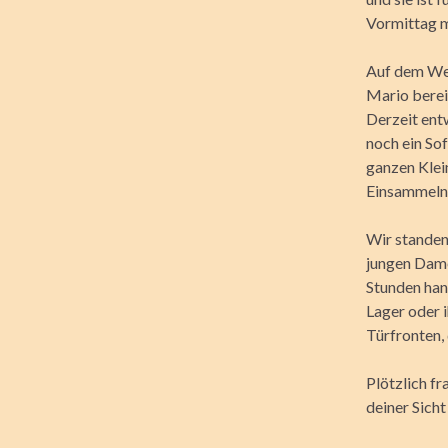
Vormittag m
Auf dem Weg
Mario berei
Derzeit entw
noch ein So
ganzen Klei
Einsammeln 
Wir standen
jungen Dame
Stunden hand
Lager oder 
Türfronten, 
Plötzlich f
deiner Sicht