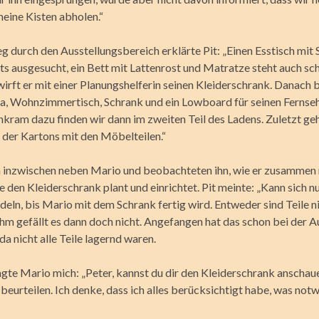
eine Kisten abholen.“
 durch den Ausstellungsbereich erklärte Pit: „Einen Esstisch mit 
ts ausgesucht, ein Bett mit Lattenrost und Matratze steht auch sch
irft er mit einer Planungshelferin seinen Kleiderschrank. Danach 
fa, Wohnzimmertisch, Schrank und ein Lowboard für seinen Fernse
nkram dazu finden wir dann im zweiten Teil des Ladens. Zuletzt geh
der Kartons mit den Möbelteilen.“
 inzwischen neben Mario und beobachteten ihn, wie er zusammen 
 den Kleiderschrank plant und einrichtet. Pit meinte: „Kann sich n
eln, bis Mario mit dem Schrank fertig wird. Entweder sind Teile n
ihm gefällt es dann doch nicht. Angefangen hat das schon bei der 
da nicht alle Teile lagernd waren.
ragte Mario mich: „Peter, kannst du dir den Kleiderschrank anschau
 beurteilen. Ich denke, dass ich alles berücksichtigt habe, was notw