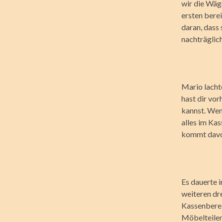
wir die Wäg
ersten bere
daran, dass 
nachträglic
Mario lachte
hast dir vo
kannst. Wenn
alles im Kas
kommt davon
Es dauerte 
weiteren dr
Kassenberei
Möbelteilen