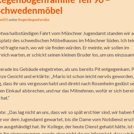
Schwedenmöbel
ind55
unter
Regenbogenfamilie
etwa halbstündigen Fahrt vom Münchner Jugendamt standen wir 
platz des schwedischen Möbelhauses im Münchner Süden. Ich tel
nd fragte nach, wo wir sie finden würden.
Er meinte, wir sollen im
eich warten, er schickt seinen kleinen Bruder los, um uns einzusa
erade ins Gebäude eingetreten, als uns bereits Pit entgegenkam. P
ze Gesicht und erklärte: „Mario ist schon leicht nervös geworden, 
, dass ihr uns vergessen habt und direkt nach Rosenheim gedüst sei
den Einkauf abbrechen, und nur das Mitnehmen, wofür er sich berei
hat.“
e: „Das lag nicht an uns, dass wir so spät erst hier sind, wir haben 
e vor dem Jugendamt gewartet, bis die Dame vom Notdienst ersch
 ausgehändigt hat. Ihr Kollege, der heute Dienst gehabt hätte, ist
für ihn eingesprungen, wurde aber nicht davon informiert, dass wir 