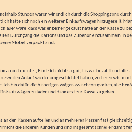
ineinhalb Stunden waren wir endlich durch die Shoppingzone durch
tlich hatte sich noch ein weiterer Einkaufswagen hinzugesellt. Mar
schlauer wäre, dass was er bisher gekauft hatte an der Kasse zu b
eiten Durchgang die Kartons und das Zubehör einzusammeln, in d
r seine Möbel verpackt sind.
ihn an und meinte: „Finde ich nicht so gut, bis wir bezahlt und alles
im zweiten Anlauf wieder umgeschichtet haben, verlieren wir mind
. Ich bin dafür, die bisherigen Wägen zwischenzuparken, alle benö
 Einkaufswägen zu laden und dann erst zur Kasse zu gehen.
s an den Kassen aufteilen und an mehreren Kassen fast gleichzeiti
ir nicht die anderen Kunden und sind insgesamt schneller damit fe