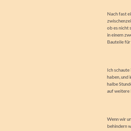
Nach fast e
zwischenzei
ob es nicht 
in einem zw
Bauteile fü
Ich schaute 
haben, und 
halbe Stunde
auf weitere
Wenn wir un
behindern w