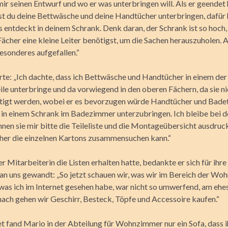
mir seinen Entwurf und wo er was unterbringen will. Als er geendet 
lst du deine Bettwäsche und deine Handtücher unterbringen, dafür 
s entdeckt in deinem Schrank. Denk daran, der Schrank ist so hoch,
ächer eine kleine Leiter benötigst, um die Sachen herauszuholen. 
esonderes aufgefallen.“
rte: „Ich dachte, dass ich Bettwäsche und Handtücher in einem der
ile unterbringe und da vorwiegend in den oberen Fächern, da sie ni
tigt werden, wobei er es bevorzugen würde Handtücher und Bade
in einem Schrank im Badezimmer unterzubringen. Ich bleibe bei d
nnen sie mir bitte die Teileliste und die Montageübersicht ausdruc
hher die einzelnen Kartons zusammensuchen kann.“
er Mitarbeiterin die Listen erhalten hatte, bedankte er sich für ihre
 an uns gewandt: „So jetzt schauen wir, was wir im Bereich der W
, was ich im Internet gesehen habe, war nicht so umwerfend, am ehe
anach gehen wir Geschirr, Besteck, Töpfe und Accessoire kaufen.“
t fand Mario in der Abteilung für Wohnzimmer nur ein Sofa, dass i