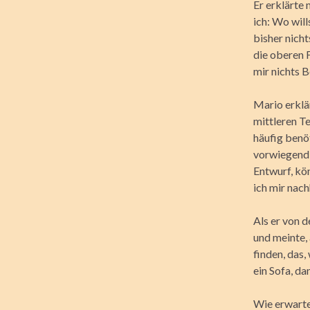
Er erklärte 
ich: Wo wil
bisher nicht
die oberen F
mir nichts B
Mario erklä
mittleren Te
häufig benö
vorwiegend 
Entwurf, kö
ich mir nac
Als er von d
und meinte,
finden, das
ein Sofa, d
Wie erwarte