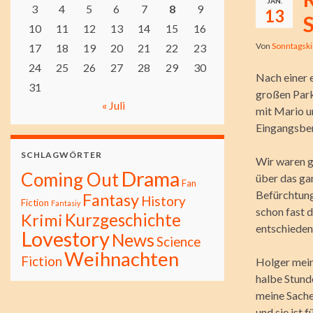
JAN.
3
4
5
6
7
8
9
13
10
11
12
13
14
15
16
Von
Sonntagsk
17
18
19
20
21
22
23
24
25
26
27
28
29
30
Nach einer 
31
großen Park
« Juli
mit Mario u
Eingangsber
SCHLAGWÖRTER
Wir waren g
Drama
Coming Out
über das gan
Fan
Befürchtung
Fantasy
History
Fiction
Fantasiy
schon fast 
Kurzgeschichte
Krimi
entschieden 
Lovestory
News
Science
Weihnachten
Fiction
Holger meint
halbe Stund
meine Sachen
und sie ist 