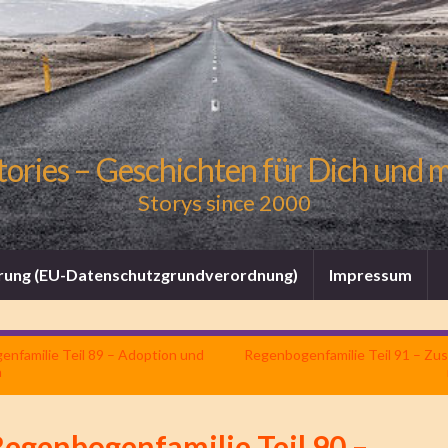
tories – Geschichten für Dich und 
Storys since 2000
rung (EU-Datenschutzgrundverordnung)
Impressum
nfamilie Teil 89 – Adoption und
Regenbogenfamilie Teil 91 – Z
n
Regenbogenfamilie Teil 90 –