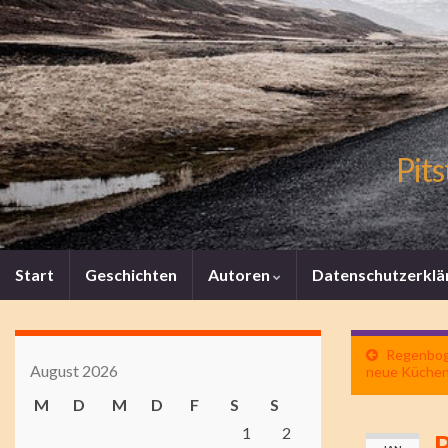
Pits
Start
Geschichten
Autoren
Datenschutzerklä
Regenboge
August 2026
neue Küche
M
D
M
D
F
S
S
1
2