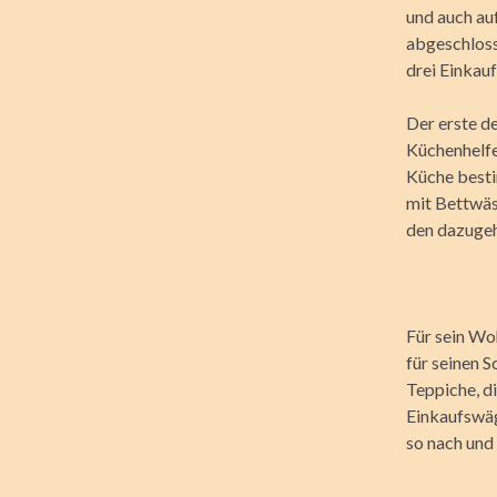
und auch au
abgeschloss
drei Einkauf
Der erste d
Küchenhelfe
Küche besti
mit Bettwäs
den dazugehö
Für sein Wo
für seinen 
Teppiche, di
Einkaufswäge
so nach und