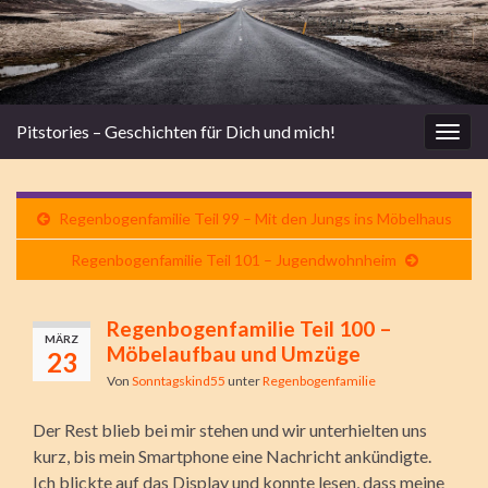
Pitstories – Geschichten für Dich und mich!
Navi
umsc
Regenbogenfamilie Teil 99 – Mit den Jungs ins Möbelhaus
Regenbogenfamilie Teil 101 – Jugendwohnheim
Regenbogenfamilie Teil 100 –
MÄRZ
Möbelaufbau und Umzüge
23
Von
Sonntagskind55
unter
Regenbogenfamilie
Der Rest blieb bei mir stehen und wir unterhielten uns
kurz, bis mein Smartphone eine Nachricht ankündigte.
Ich blickte auf das Display und konnte lesen, dass meine