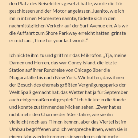
den Platz des Reiseleiters gesetzt hatte, wurde die Tür
geschlossen und der Motor angelassen. Juanito, wie ich
ihn in intimen Momenten nannte, fädelte sich in den
nachmittäglichen Verkehr auf der Surf Avenue ein. Als wir
die Auffahrt zum Shore Parkway erreicht hatten, grinste
er mich an. „Time for your last words.“
Ich nickte ihm zu und griff mir das Mikrofon. „Tja, meine
Damen und Herren, das war Coney Island, die letzte
Station auf ihrer Rundreise von Chicago über die
Niagarafälle bis nach New York. Wir hoffen, dass ihnen
der Besuch des ehemals größten Vergnügungsparks der
Welt Spaß gemacht hat, das Wetter hat ja für September
auch einigermaßen mitgespielt.“ Ich blickte in die Runde
und konnte zustimmendes Nicken sehen. „Zwar hat es
nicht mehr den Charme der 50er-Jahre, wie sie ihn
vielleicht noch aus Filmen kennen, aber das Viertel ist im
Umbau begriffenen und ich verspreche ihnen, wenn sie in
einem Jahr wiederkommen, sie werden es nicht mehr