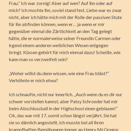
Frau.“ Ich war zornig! Aber auf wen? Auf ihn oder auf
mich? Ich mochte ihn, soviel stand fest. Liebe war es zwar
nicht, aber ich hätte mich mit der Rolle der passiven Stute
für ihn abfinden können, wenn er… ja wenn er mir
gegenüber einmal die Zärtlichkeit an den Tag gelegt
hätte, die er normalerweise seiner Freundin Carmen oder
irgend einem anderen weiblichen Wesen entgegen
bringt. Küssen gehört für mich einmal dazu! Scheiße, wie
kann man so verzweifelt sein?
„Woher willst du denn wissen, wie eine Frau bläst?“
Verhöhnte er mich etwa?
Ich schnaufte, nicht nur innerlich. „Auch wenn du es dir nur
schwer vorstellen kannst, aber Patsy Schroeder hat mir
beim Abschlussball in der Highschool einen geblasen!“
Ok, das war mit 17, somit schon längst verjährt. Sie hat
sie so dämlich angestellt, ich musste bei all ihren
krampfhaften Bemühungen immer an Henry McGregor,