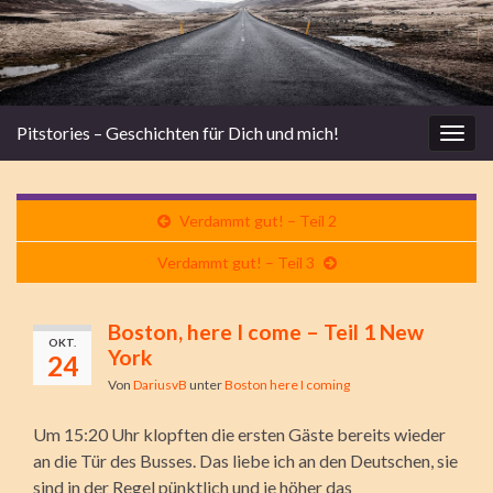
Pitstories – Geschichten für Dich und mich!
Navi
umsc
Verdammt gut! – Teil 2
Verdammt gut! – Teil 3
Boston, here I come – Teil 1 New
OKT.
York
24
Von
DariusvB
unter
Boston here I coming
Um 15:20 Uhr klopften die ersten Gäste bereits wieder
an die Tür des Busses. Das liebe ich an den Deutschen, sie
sind in der Regel pünktlich und je höher das