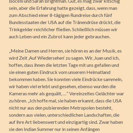
Bocelli und Sarah Brightman. Gut, es mag zwar kitschig
sein, aber die Erfahrung hatte gezeigt, dass, wenn man
zum Abschied einer 8-tägigen Rundreise durch fünf
Bundesstaaten der USA auf die Tränendrüse drückt, die
Trinkgelder reichlicher fließen. Schließlich müssen wir
auch Leben und ein Zubrot kann jeder gebrauchen.
„Meine Damen und Herren, sie hören es an der Musik, es
wird Zeit ‚Auf Wiedersehen‘ zu sagen. Wir, Juan und ich,
hoffen, dass ihnen die letzten Tage mit uns gefallen und
sie einen guten Eindruck vom unserem Heimatland
bekommen haben. Sie konnten viele Eindrücke sammeln,
wir haben viel erlebt und gesehen, ebenso wurden die
Kameras mehr als gequält, …“ Vereinzeltes Gelächter war
zu hören. „Ich hoffe mal, sie haben erkannt, dass die USA
nicht nur aus den pulsierenden Metropolen besteht,
sondern aus vielen, unterschiedlichen Landschaften, die
auf ihre Art liebenswert und einzigartig sind. Zwar haben
sie den Indian Summer nur in seinen Anfängen