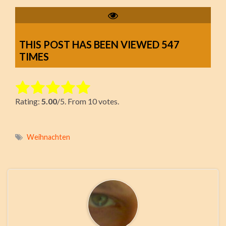
THIS POST HAS BEEN VIEWED
547
TIMES
Rate this item:
Rating:
5.00
/5. From 10 votes.
Submit Rating
Weihnachten