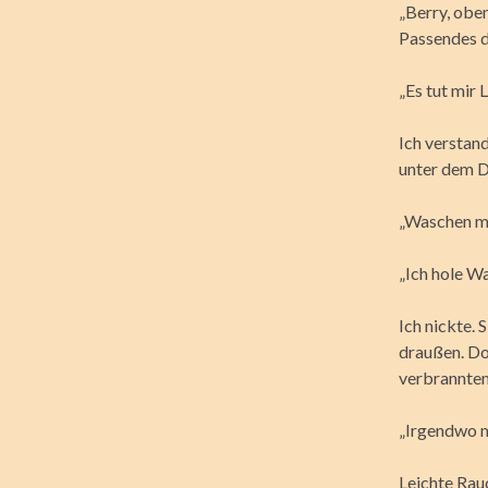
„Berry, oben
Passendes d
„Es tut mir 
Ich verstand
unter dem D
„Waschen mü
„Ich hole Wa
Ich nickte. 
draußen. Do
verbranntem
„Irgendwo m
Leichte Rau