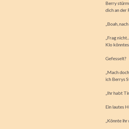
Berry stürmt
dich an der F
„Boah, nach 
„Frag nicht…
Klo könntest
Gefesselt?
„Mach doch 
ich Berrys 
„Ihr habt Ti
Ein lautes H
„Könnte ihr 