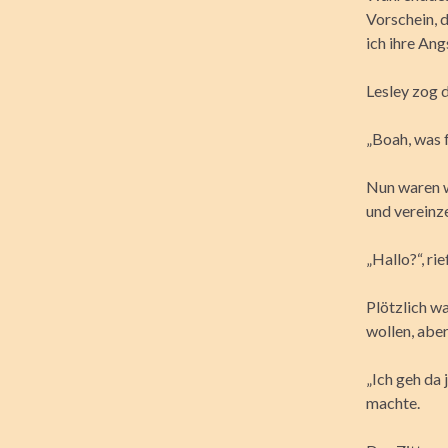
Vorschein, d
ich ihre Ang
Lesley zog d
„Boah, was 
Nun waren w
und vereinz
„Hallo?“, ri
Plötzlich wa
wollen, aber
„Ich geh da 
machte.