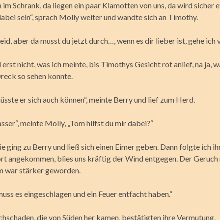
 im Schrank, da liegen ein paar Klamotten von uns, da wird sicher 
abei sein“, sprach Molly weiter und wandte sich an Timothy.
Leid, aber da musst du jetzt durch…, wenn es dir lieber ist, gehe ich v
 erst nicht, was ich meinte, bis Timothys Gesicht rot anlief, na ja, 
reck so sehen konnte.
sste er sich auch können“, meinte Berry und lief zum Herd.
sser“, meinte Molly, „Tom hilfst du mir dabei?“
Sie ging zu Berry und ließ sich einen Eimer geben. Dann folgte ich ih
rt angekommen, blies uns kräftig der Wind entgegen. Der Geruch
 war stärker geworden.
uss es eingeschlagen und ein Feuer entfacht haben.“
chschaden, die von Süden her kamen, bestätigten ihre Vermutung.