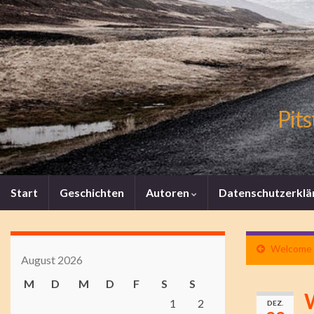
Pits
Start
Geschichten
Autoren
Datenschutzerklä
Welcome t
August 2026
M
D
M
D
F
S
S
W
1
2
DEZ.