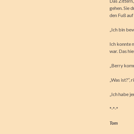
Das Zittern,
gehen. Sie d
den Fuß auf
„Ich bin bew
Ich konnte n
war. Das hie
„Berry komm
„Was ist?“, 
„Ich habe j
*-*-*
Tom