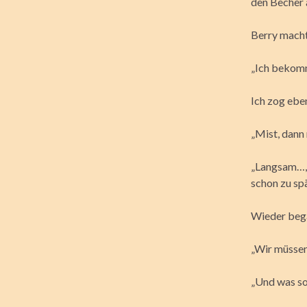
den Becher 
Berry macht
„Ich bekomm
Ich zog eben
„Mist, dann
„Langsam…, 
schon zu spä
Wieder bega
„Wir müssen
„Und was sol