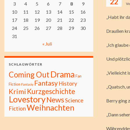
22
3
4
5
6
7
8
9
V
10
11
12
13
14
15
16
„Habt ihr da
17
18
19
20
21
22
23
24
25
26
27
28
29
30
Draußen kra
31
« Juli
„Ich glaube 
Und plötzli
SCHLAGWÖRTER
Drama
Coming Out
„Vielleicht i
Fan
Fantasy
History
Fiction
Fantasiy
„Quatsch, un
Kurzgeschichte
Krimi
Lovestory
News
Science
Berry ging 
Weihnachten
Fiction
„Dann sehen
Währenddess