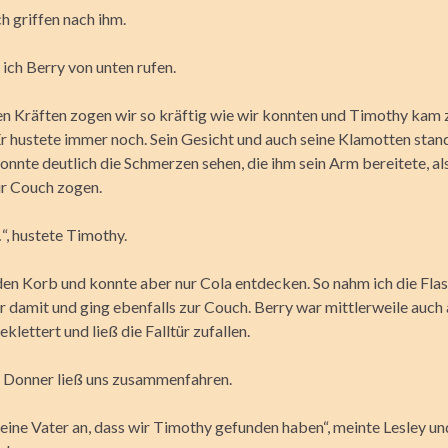
h griffen nach ihm.
e ich Berry von unten rufen.
en Kräften zogen wir so kräftig wie wir konnten und Timothy kam
Er hustete immer noch. Sein Gesicht und auch seine Klamotten stan
onnte deutlich die Schmerzen sehen, die ihm sein Arm bereitete, al
ur Couch zogen.
, hustete Timothy.
den Korb und konnte aber nur Cola entdecken. So nahm ich die Flasc
r damit und ging ebenfalls zur Couch. Berry war mittlerweile auch
eklettert und ließ die Falltür zufallen.
r Donner ließ uns zusammenfahren.
deine Vater an, dass wir Timothy gefunden haben“, meinte Lesley u