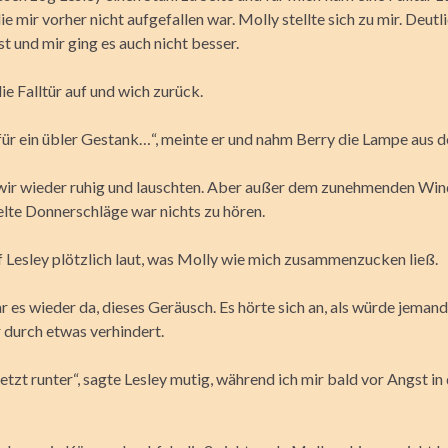
ie mir vorher nicht aufgefallen war. Molly stellte sich zu mir. Deutl
st und mir ging es auch nicht besser.
ie Falltür auf und wich zurück.
für ein übler Gestank…“, meinte er und nahm Berry die Lampe aus 
ir wieder ruhig und lauschten. Aber außer dem zunehmenden Wi
elte Donnerschläge war nichts zu hören.
ef Lesley plötzlich laut, was Molly wie mich zusammenzucken ließ.
r es wieder da, dieses Geräusch. Es hörte sich an, als würde jeman
 durch etwas verhindert.
jetzt runter“, sagte Lesley mutig, während ich mir bald vor Angst in