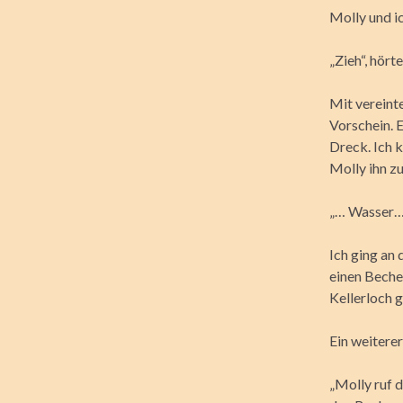
Molly und ic
„Zieh“, hört
Mit vereint
Vorschein. 
Dreck. Ich k
Molly ihn z
„… Wasser…“
Ich ging an 
einen Beche
Kellerloch g
Ein weitere
„Molly ruf 