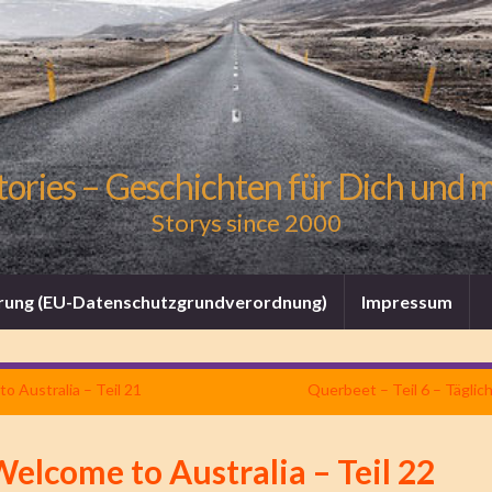
tories – Geschichten für Dich und 
Storys since 2000
rung (EU-Datenschutzgrundverordnung)
Impressum
o Australia – Teil 21
Querbeet – Teil 6 – Täglic
elcome to Australia – Teil 22