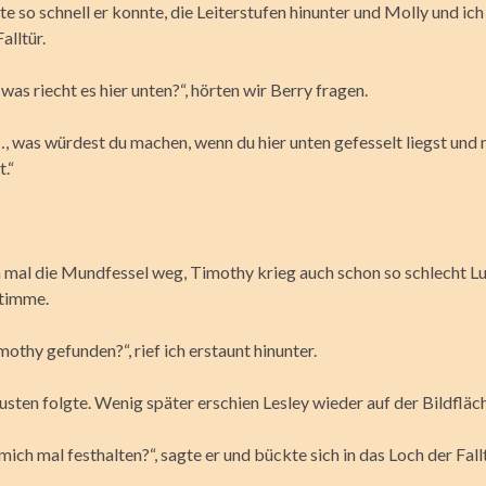
e so schnell er konnte, die Leiterstufen hinunter und Molly und ic
alltür.
was riecht es hier unten?“, hörten wir Berry fragen.
, was würdest du machen, wenn du hier unten gefesselt liegst und n
.“
mal die Mundfessel weg, Timothy krieg auch schon so schlecht Luf
Stimme.
mothy gefunden?“, rief ich erstaunt hinunter.
usten folgte. Wenig später erschien Lesley wieder auf der Bildfläc
mich mal festhalten?“, sagte er und bückte sich in das Loch der Fallt