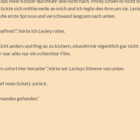
 das mein Körper durchfuhr ließ nicht nach. Molly schien es nicht b
rückte sich mittlerweile an mich und ich legte den Arm um sie. Lesl
 die erste Sprosse und verschwand langsam nach unten.
affnet!“, hörte ich Lesley rufen.
icht anders und fing an zu kichern, obwohl mir eigentlich gar nicht
r war alles nur ein schlechter Film.
 sofort hier herunter“, hörte wir Lesleys Stimme von unten.
rief mein Schatz zurück.
emanden gefunden.“