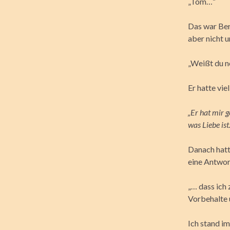
„Tom…“
Das war Berr
aber nicht 
„Weißt du no
Er hatte viel
„Er hat mir g
was Liebe ist.
Danach hatt
eine Antwort
„… dass ich 
Vorbehalte 
Ich stand i