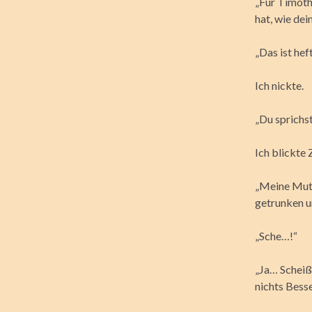
„Für Timothy
hat, wie dei
„Das ist heft
Ich nickte.
„Du sprichst
Ich blickte 
„Meine Mutte
getrunken u
„Sche…!“
„Ja… Scheiß
nichts Bess