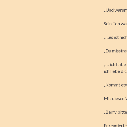
„Und warum i
Sein Ton wa
„…es ist nic
„Du misstra
„… ich habe 
ich liebe di
„Kommt etw
Mit diesen W
„Berry bitte“
Er reagierte