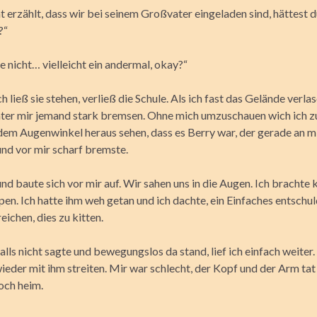
 erzählt, dass wir bei seinem Großvater eingeladen sind, hättest d
?“
e nicht… vielleicht ein andermal, okay?“
Ich ließ sie stehen, verließ die Schule. Als ich fast das Gelände verla
inter mir jemand stark bremsen. Ohne mich umzuschauen wich ich zu
dem Augenwinkel heraus sehen, dass es Berry war, der gerade an m
und vor mir scharf bremste.
und baute sich vor mir auf. Wir sahen uns in die Augen. Ich brachte
pen. Ich hatte ihm weh getan und ich dachte, ein Einfaches entschu
eichen, dies zu kitten.
alls nicht sagte und bewegungslos da stand, lief ich einfach weiter.
ieder mit ihm streiten. Mir war schlecht, der Kopf und der Arm tat
och heim.