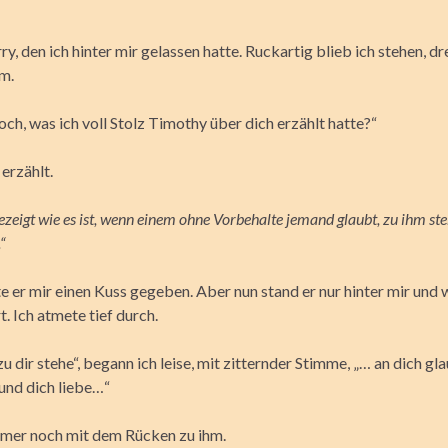
y, den ich hinter mir gelassen hatte. Ruckartig blieb ich stehen, d
um.
ch, was ich voll Stolz Timothy über dich erzählt hatte?“
 erzählt.
ezeigt wie es ist, wenn einem ohne Vorbehalte jemand glaubt, zu ihm ste
“
e er mir einen Kuss gegeben. Aber nun stand er nur hinter mir und 
. Ich atmete tief durch.
zu dir stehe“, begann ich leise, mit zitternder Stimme, „… an dich g
und dich liebe…“
mmer noch mit dem Rücken zu ihm.