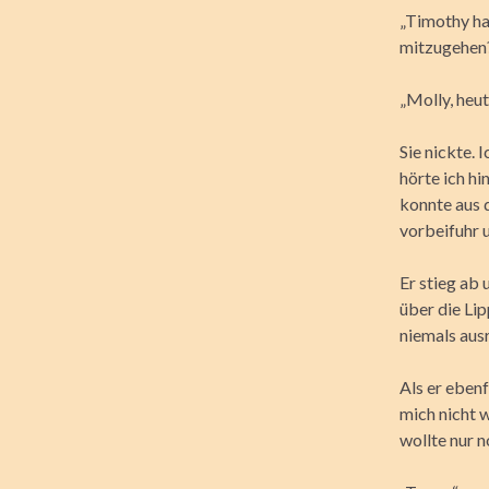
„Timothy hat
mitzugehen
„Molly, heut
Sie nickte. 
hörte ich h
konnte aus 
vorbeifuhr 
Er stieg ab 
über die Lip
niemals ausr
Als er ebenf
mich nicht w
wollte nur n