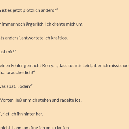
st es jetzt plötzlich anders?“
r immer noch ärgerlich. Ich drehte mich um.
hts anders“, antwortete ich kraftlos.
ust mir!“
einen Fehler gemacht Berry…, dass tut mir Leid, aber ich misstraue
ch… brauche dich!“
as spät… oder?“
orten ließ er mich stehen und radelte los.
, rief ich ihn hinter her.
 nicht. Langsam fing ich an zu laufen.