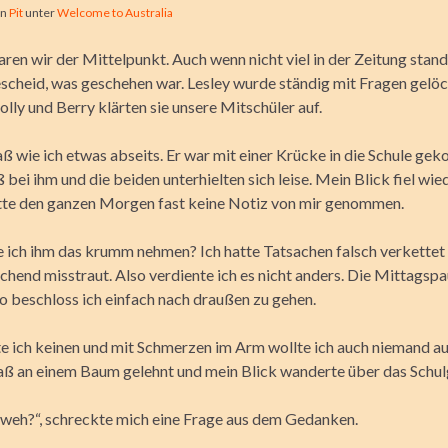
on
Pit
unter
Welcome to Australia
ren wir der Mittelpunkt. Auch wenn nicht viel in der Zeitung stan
escheid, was geschehen war. Lesley wurde ständig mit Fragen gelöc
lly und Berry klärten sie unsere Mitschüler auf.
aß wie ich etwas abseits. Er war mit einer Krücke in die Schule ge
bei ihm und die beiden unterhielten sich leise. Mein Blick fiel
wied
atte den ganzen Morgen fast keine Notiz von mir genommen.
 ich ihm das krumm nehmen? Ich hatte Tatsachen falsch verkettet 
hend misstraut. Also verdiente ich es nicht anders. Die Mittagspa
o beschloss ich einfach nach draußen zu gehen.
e ich keinen und mit Schmerzen im Arm wollte ich auch niemand a
saß an einem Baum gelehnt und mein Blick wanderte über das Schul
r weh?“, schreckte mich eine Frage aus dem Gedanken.