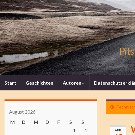
Pits
Start
Geschichten
Autoren
Datenschutzerklä
Technisc
August 2026
M
D
M
D
F
S
S
W
1
2
APR.