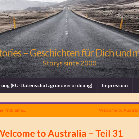
tories – Geschichten für Dich und 
Storys since 2000
rung (EU-Datenschutzgrundverordnung)
Impressum
he Probleme…
Welcome to Australia
elcome to Australia – Teil 31