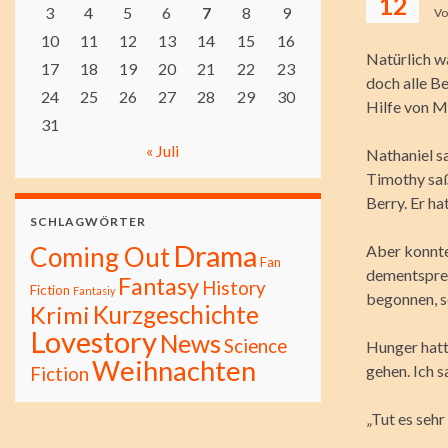
12
3
4
5
6
7
8
9
V
10
11
12
13
14
15
16
Natürlich wa
17
18
19
20
21
22
23
doch alle B
24
25
26
27
28
29
30
Hilfe von Mo
31
« Juli
Nathaniel s
Timothy saß 
Berry. Er h
SCHLAGWÖRTER
Drama
Coming Out
Aber konnte
Fan
dementsprec
Fantasy
History
Fiction
Fantasiy
begonnen, s
Kurzgeschichte
Krimi
Lovestory
News
Science
Hunger hatt
Weihnachten
gehen. Ich 
Fiction
„Tut es seh