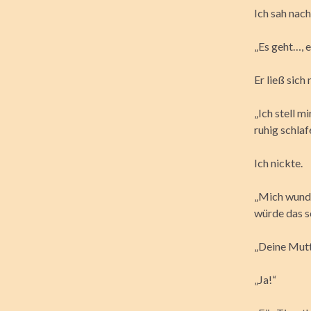
Ich sah nach
„Es geht…, e
Er ließ sich
„Ich stell m
ruhig schlaf
Ich nickte.
„Mich wunde
würde das s
„Deine Mutt
„Ja!“