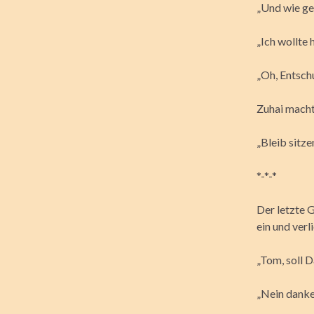
„Und wie geh
„Ich wollte 
„Oh, Entsch
Zuhai macht
„Bleib sitzen
*-*-*
Der letzte 
ein und ver
„Tom, soll D
„Nein danke 