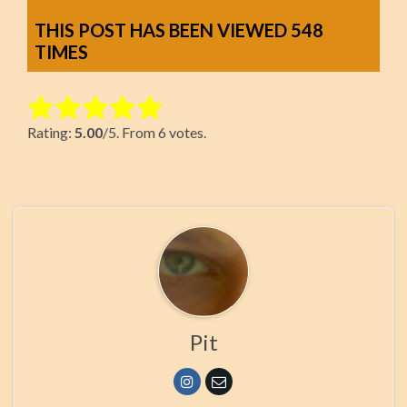
THIS POST HAS BEEN VIEWED
548
TIMES
Rate this item:
Rating:
5.00
/5. From 6 votes.
Submit Rating
Pit