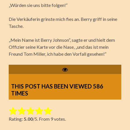
„Würden sie uns bitte folgen!“
Die Verkäuferin grinste mich fies an. Berry griff in seine
Tasche.
„Mein Name ist Berry Johnson“, sagte er und hielt dem
Offizier seine Karte vor die Nase, „und das ist mein
Freund Tom Miller, ich habe den Vorfall gesehen!“
THIS POST HAS BEEN VIEWED
586
TIMES
Rate this item:
Rating:
5.00
/5. From 9 votes.
Submit Rating