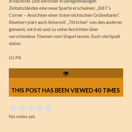
in nächster Zeit wird hier in unregelmäßigen
Zeitabständen eine neue Sparte erscheinen: „BBT’s
Corner – Ansichten einer österreichischen Grübeltante“.
Blueberrytart auch liebevoll „Törtchen“ von den anderen
genannt, wird ab und zu seine Ansichten über
verschiedene Themen vom Stapel lassen. Euch viel Spaß
dabei.
LG Pit
THIS POST HAS BEEN VIEWED
40
TIMES
Rate this item:
No votes yet.
Submit Rating