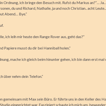
 in Ordnung, ich bringe den Besuch mit. Rufst du Markus an?“… Ja…
rsonen, du und Richard, Nathalie, ja und noch Christian.. acht Leute..
eut Abend… Bye.“
uf.
e, ich leih mir heute den Range Rover aus, geht das?“
nd Papiere musst du dir bei Hanniball holen.“
nung, mache ich gleich beim hinunter gehen, ich bin dann erst mal 
 ich über nehm dein Telefon.“
en gemeinsam mit Max sein Büro. Er führte uns in den Keller des Ha
Studio eingerichtet war. Fasziniert schaute ich mich um, bewunder