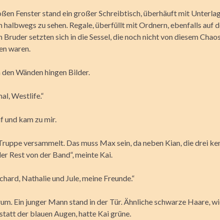
ßen Fenster stand ein großer Schreibtisch, überhäuft mit Unterla
h halbwegs zu sehen. Regale, überfüllt mit Ordnern, ebenfalls auf
 Bruder setzten sich in die Sessel, die noch nicht von diesem Chao
n waren.
n den Wänden hingen Bilder.
al, Westlife.“
f und kam zu mir.
Truppe versammelt. Das muss Max sein, da neben Kian, die drei ken
der Rest von der Band“, meinte Kai.
chard, Nathalie und Jule, meine Freunde.“
rum. Ein junger Mann stand in der Tür. Ähnliche schwarze Haare, w
 statt der blauen Augen, hatte Kai grüne.