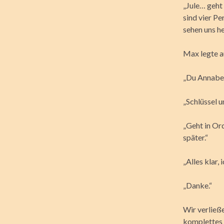
„Jule… geht
sind vier Pe
sehen uns h
Max legte a
„Du Annabell
„Schlüssel u
„Geht in Ord
später.“
„Alles klar,
„Danke.“
Wir verließ
komplettes 