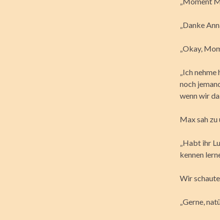
„Moment Max
„Danke Anna
„Okay, Mome
„Ich nehme h
noch jemand
wenn wir da
Max sah zu 
„Habt ihr L
kennen lerne
Wir schauten
„Gerne, natür