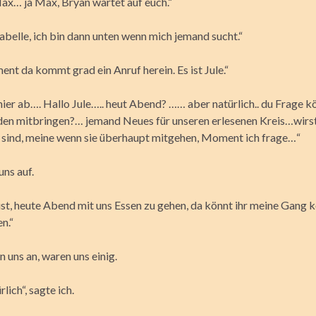
… ja Max, Bryan wartet auf euch.“
belle, ich bin dann unten wenn mich jemand sucht.“
nt da kommt grad ein Anruf herein. Es ist Jule.“
ier ab…. Hallo Jule….. heut Abend? …… aber natürlich.. du Frage k
en mitbringen?… jemand Neues für unseren erlesenen Kreis…wirst
 sind, meine wenn sie überhaupt mitgehen, Moment ich frage…“
uns auf.
ust, heute Abend mit uns Essen zu gehen, da könnt ihr meine Gang 
n.“
 uns an, waren uns einig.
lich“, sagte ich.