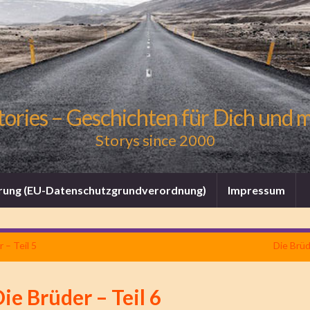
tories – Geschichten für Dich und 
Storys since 2000
rung (EU-Datenschutzgrundverordnung)
Impressum
 – Teil 5
Die Brüd
ie Brüder – Teil 6