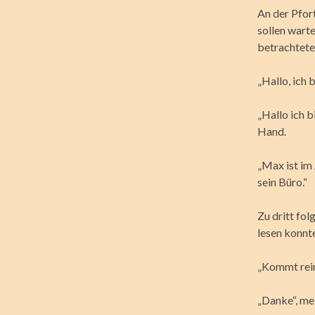
An der Pfort
sollen wart
betrachteten
„Hallo, ich 
„Hallo ich b
Hand.
„Max ist im
sein Büro.“
Zu dritt fol
lesen konnt
„Kommt rein
„Danke“, mei