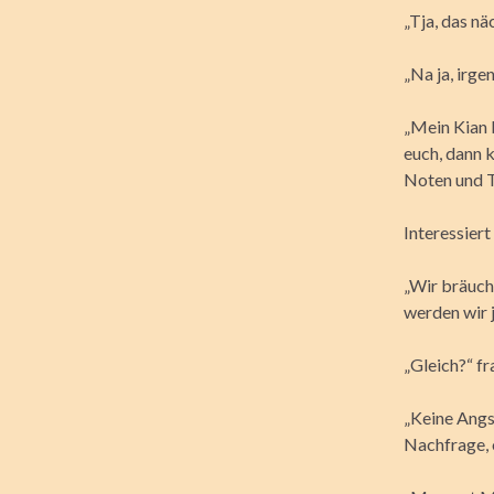
„Tja, das nä
„Na ja, irg
„Mein Kian 
euch, dann k
Noten und Te
Interessiert
„Wir bräuch
werden wir 
„Gleich?“ fr
„Keine Angs
Nachfrage, 