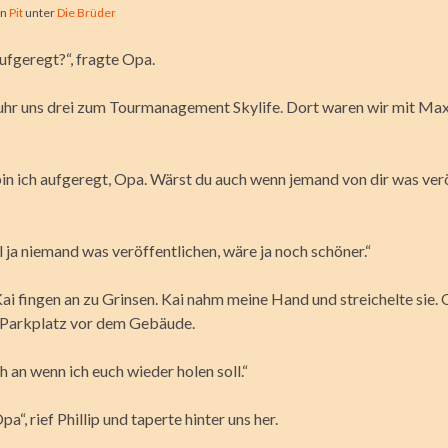
on
Pit
unter
Die Brüder
ufgeregt?“, fragte Opa.
hr uns drei zum Tourmanagement Skylife. Dort waren wir mit Ma
bin ich aufgeregt, Opa. Wärst du auch wenn jemand von dir was ver
l ja niemand was veröffentlichen, wäre ja noch schöner.“
Kai fingen an zu Grinsen. Kai nahm meine
Hand und streichelte sie. 
 Parkplatz vor dem Gebäude.
ch an wenn ich euch wieder holen soll.“
pa“, rief Phillip und taperte hinter uns her.