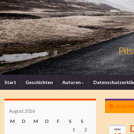
Pits
Start
Geschichten
Autoren
Datenschutzerklä
Die Brüder
August 2026
M
D
M
D
F
S
S
D
1
2
MAI