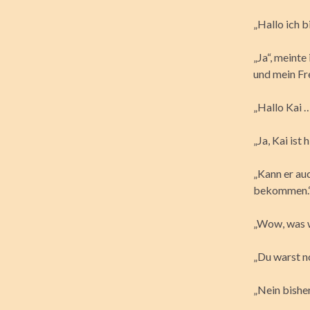
„Hallo ich b
„Ja“, meint
und mein Fr
„Hallo Kai …
„Ja, Kai ist
„Kann er auc
bekommen.
„Wow, was wü
„Du warst n
„Nein bisher