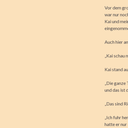
Vor dem gro
war nur noc
Kai und mein
eingenomme
Auch hier a
„Kai schau m
Kai stand au
„Die ganze 
und das ist 
„Das sind Ri
„Ich fuhr he
hatte er nur