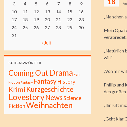
18
3
4
5
6
7
8
9
V
10
11
12
13
14
15
16
„Na schon a
17
18
19
20
21
22
23
24
25
26
27
28
29
30
Mein Opa fu
31
verabredet.
« Juli
„Natürlich 
will.“
SCHLAGWÖRTER
Drama
Coming Out
„Von mir wil
Fan
Fantasy
History
Fiction
Fantasiy
Phillip und 
Kurzgeschichte
Krimi
den großen
Lovestory
News
Science
Weihnachten
„Ihr ruft mi
Fiction
„Geht klar O