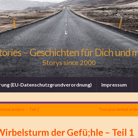
tories – Geschichten für Dich und 
Storys since 2000
rung (EU-Datenschutzgrundverordnung)
Impressum
inmal anders – Teil 2
Toscana einmal ander
irbelsturm der Gefü;hle – Teil 1