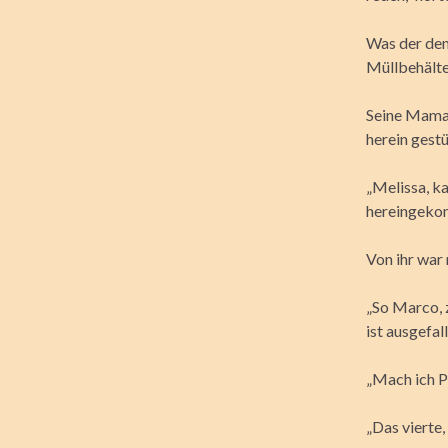
Was der den
Müllbehälter
Seine Mama s
herein gest
„Melissa, k
hereingekom
Von ihr war 
„So Marco, z
ist ausgefal
„Mach ich Pa
„Das vierte, 