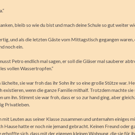
.“
anken, bleib so wie du bist und mach deine Schule so gut weiter wie
rtig, und als die letzten Gäste vom Mittagstisch gegangen waren,
nd noch ein.
usst Petro endlich mal sagen, er soll die Gläser mal sauberer abt
lles vollen Wassertropfen.“
ächelte, sie war froh das ihr Sohn ihr so eine große Stütze war. H
 existieren, wenn die ganze Familie mithalf. Trotzdem machte sie 
 um ihn. Stimmt sie war froh, dass er so zur hand ging, aber gleich
ig Privatleben.
n mit Leuten aus seiner Klasse zusammen und unternahm einiges mi
ch Hause hatte er noch nie jemand gebracht. Keinen Freund oder ga
e erhoffte sich, dass mit der eigenen kleinen Wohnung, die sie für ih