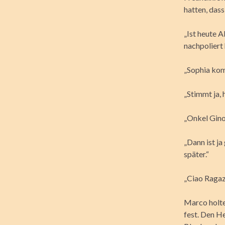
hatten, dass
„Ist heute 
nachpoliert 
„Sophia kom
„Stimmt ja, 
„Onkel Gino
„Dann ist ja
später.“
„Ciao Ragaz
Marco holte
fest. Den He