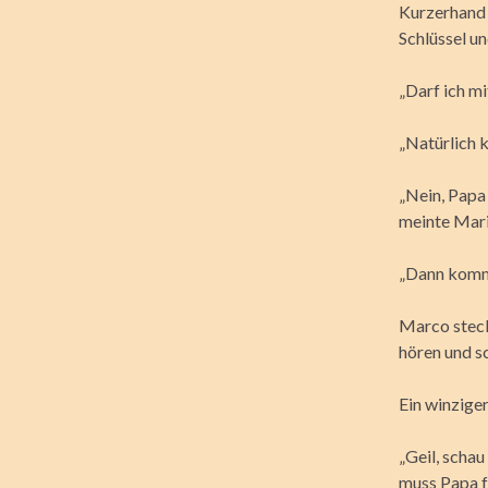
Kurzerhand 
Schlüssel un
„Darf ich mi
„Natürlich 
„Nein, Papa 
meinte Mari
„Dann komm e
Marco steck
hören und sc
Ein winziger
„Geil, schau
muss Papa f