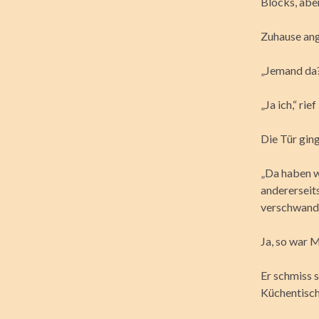
Blocks, abe
Zuhause ang
„Jemand da?“
„Ja ich,“ ri
Die Tür ging
„Da haben wi
andererseits
verschwand
Ja, so war 
Er schmiss s
Küchentisch