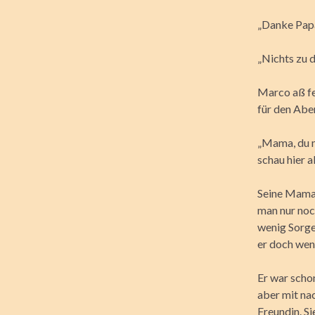
„Danke Papa
„Nichts zu d
Marco aß fe
für den Abe
„Mama, du m
schau hier a
Seine Mama l
man nur noch
wenig Sorgen
er doch wen
Er war scho
aber mit na
Freundin. Si