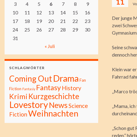
11
3
4
5
6
7
8
9
V
10
11
12
13
14
15
16
Der junge M
17
18
19
20
21
22
23
zwei Schwest
24
25
26
27
28
29
30
Gymnasium. 
31
« Juli
Seine schwa
dennoch her
SCHLAGWÖRTER
Klein war er
Drama
Coming Out
Fahrrad fahr
Fan
Fantasy
History
Fiction
Fantasiy
„Marco tröd
Kurzgeschichte
Krimi
Lovestory
News
Science
„Mama, ich 
Weihnachten
durcheinand
Fiction
„Schon gut R
reden,“ hört