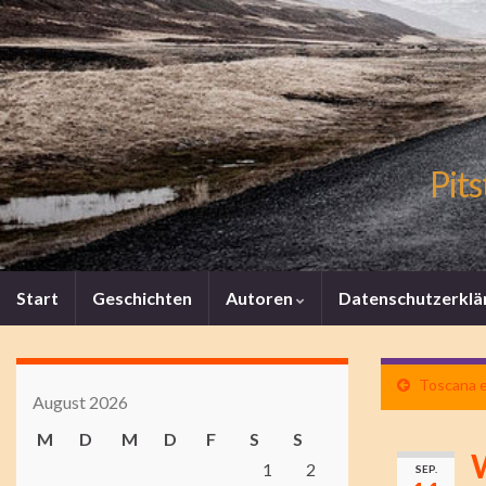
Pits
Start
Geschichten
Autoren
Datenschutzerklä
Toscana e
August 2026
M
D
M
D
F
S
S
W
1
2
SEP.