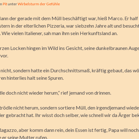
on
Pit
unter
Wirbelsturm der Gefühle
ann der gerade mit dem Müll beschäftigt war, hieß Marco. Er half 
ern in der elterlichen Pizzeria, war siebzehn Jahre alt und besuch
Wie vielen Italiener, sah man ihm sein Herkunftsland an.
rzen Locken hingen im Wild ins Gesicht, seine dunkelbraunen Aug
vor.
 nicht, sondern hatte ein Durchschnittsmaß, kräftig gebaut, das w
en hinterlies halt seine Spuren.
le doch nicht wieder herum,“ rief jemand von drinnen.
trödle nicht herum, sondern sortiere Müll, den irgendjemand wiede
er gebracht hat. Ihr wisst doch selber, wie schnell wir da Ärger b
agazzo, aber komm dann rein, dein Essen ist fertig, Papa will noch
e er seine Mutter rufen.