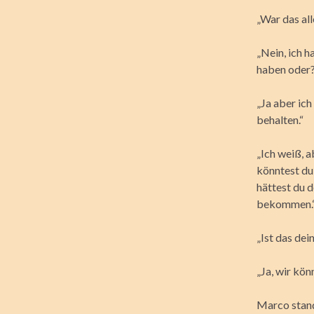
„War das all
„Nein, ich 
haben oder
„Ja aber ic
behalten.“
„Ich weiß, 
könntest du
hättest du 
bekommen.
„Ist das dei
„Ja, wir kö
Marco stand