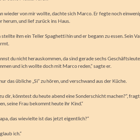
n wieder von mir wollte, dachte sich Marco. Er fegte noch einweni
 herum, und lief zurück ins Haus.
tellte ihm ein Teller Spaghetti hin und er begann zu essen. Sein V
ürmt.
annst du nicht herauskommen, da sind gerade sechs Geschäftsleute
men und ich wollte doch mit Marco reden,“ sagte er.
nur das übliche „Si“ zu hören, und verschwand aus der Küche.
u dir, könntest du heute abend eine Sonderschicht machen?“, fragt
len, seine Frau bekommt heute ihr Kind.“
pa, das wievielte ist das jetzt eigentlich?“
glaub ich.“