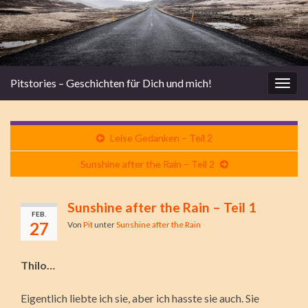
Pitstories – Geschichten für Dich und mich!
Navi
umsc
Leise Gedanken – Teil 2
Sunshine after the Rain – Teil 2
Sunshine after the Rain – Teil 1
FEB.
27
Von
Pit
unter
Sunshine after the Rain
Thilo…
Eigentlich liebte ich sie, aber ich hasste sie auch. Sie