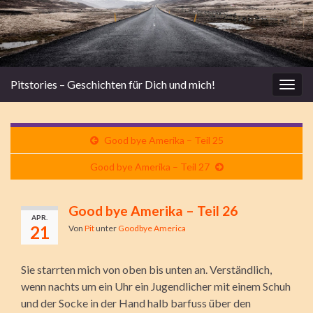
Pitstories – Geschichten für Dich und mich!
Navi
umsc
Good bye Amerika – Teil 25
Good bye Amerika – Teil 27
Good bye Amerika – Teil 26
APR.
21
Von
Pit
unter
Goodbye America
Sie starrten mich von oben bis unten an. Verständlich,
wenn nachts um ein Uhr ein Jugendlicher mit einem Schuh
und der Socke in der Hand halb barfuss über den