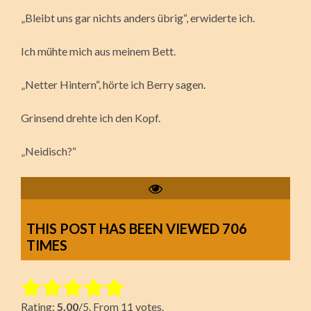
„Bleibt uns gar nichts anders übrig“, erwiderte ich.
Ich mühte mich aus meinem Bett.
„Netter Hintern“, hörte ich Berry sagen.
Grinsend drehte ich den Kopf.
„Neidisch?“
THIS POST HAS BEEN VIEWED
706
TIMES
Rate this item:
Rating:
5.00
/5. From 11 votes.
Submit Rating