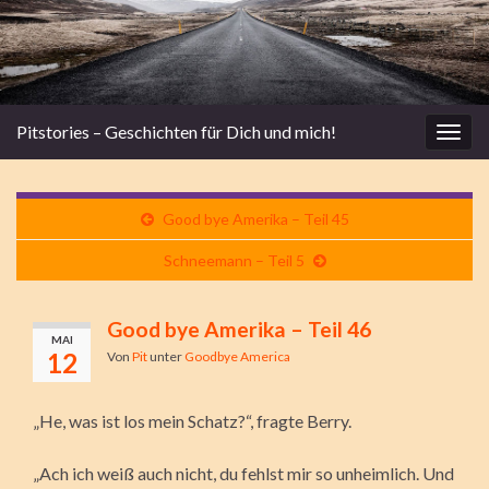
Pitstories – Geschichten für Dich und mich!
Navi
umsc
Good bye Amerika – Teil 45
Schneemann – Teil 5
Good bye Amerika – Teil 46
MAI
12
Von
Pit
unter
Goodbye America
„He, was ist los mein Schatz?“, fragte Berry.
„Ach ich weiß auch nicht, du fehlst mir so unheimlich. Und