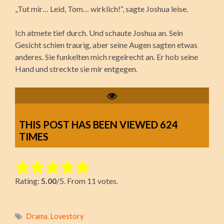
„Tut mir… Leid, Tom… wirklich!“, sagte Joshua leise.
Ich atmete tief durch. Und schaute Joshua an. Sein
Gesicht schien traurig, aber seine Augen sagten etwas
anderes. Sie funkelten mich regelrecht an. Er hob seine
Hand und streckte sie mir entgegen.
THIS POST HAS BEEN VIEWED
624
TIMES
Rate this item:
Rating:
5.00
/5. From 11 votes.
Submit Rating
Drama
,
Lovestory