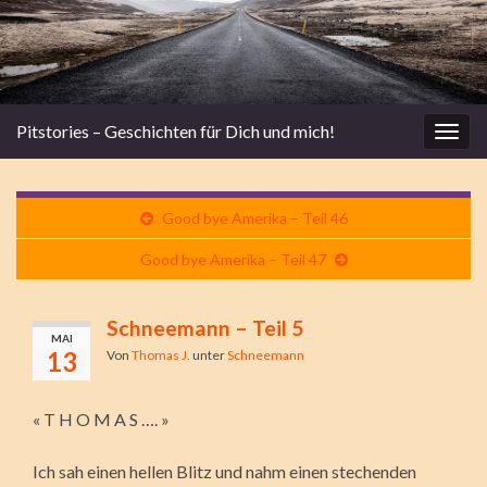
Pitstories – Geschichten für Dich und mich!
Navi
umsc
Good bye Amerika – Teil 46
Good bye Amerika – Teil 47
Schneemann – Teil 5
MAI
13
Von
Thomas J.
unter
Schneemann
« T H O M A S …. »
Ich sah einen hellen Blitz und nahm einen stechenden