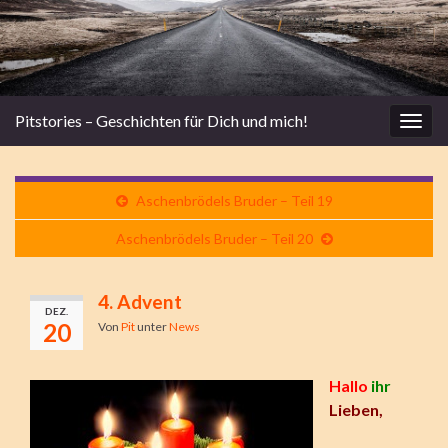
Pitstories – Geschichten für Dich und mich!
Navi
umsc
Aschenbrödels Bruder – Teil 19
Aschenbrödels Bruder – Teil 20
4. Advent
DEZ.
20
Von
Pit
unter
News
Hallo
ihr
Lieben,