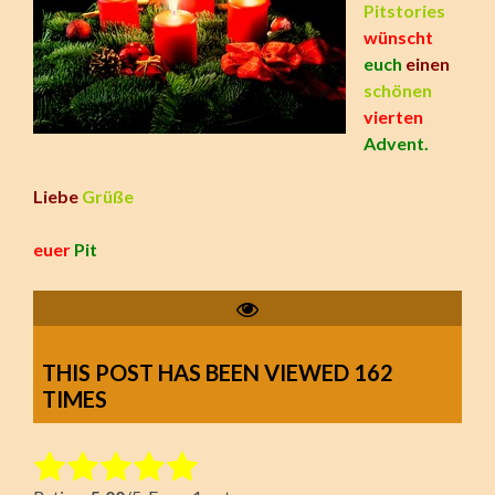
Pitstories
wünscht
euch
einen
schönen
vierten
Advent.
Liebe
Grüße
euer
Pit
THIS POST HAS BEEN VIEWED
162
TIMES
Rate this item: