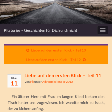
Pitstories – Geschichten für Dich und mich!
Navi
umsc
Liebe auf den ersten Klick – Teil 10
Liebe auf den ersten Klick – Teil 12
Liebe auf den ersten Klick – Teil 11
DEZ.
11
Von
Pit
unter
Adventskalender 2012
Ein älterer Herr mit Frau im langen Kleid bekam den
Tisch hinter uns zugewiesen. Ich wandte mich zu Issak,
der zu kichern anfing.