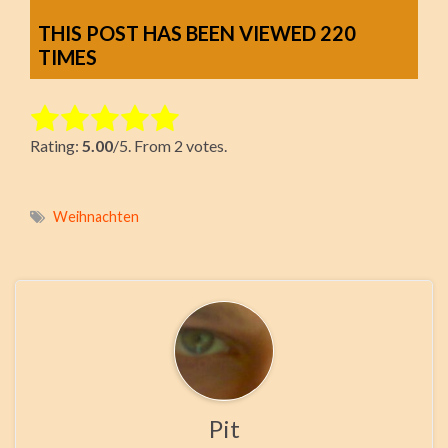
THIS POST HAS BEEN VIEWED
220
TIMES
Rate this item:
Rating:
5.00
/5. From 2 votes.
Submit Rating
Weihnachten
Pit